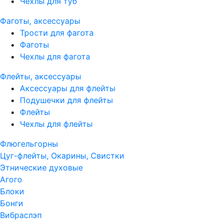
Чехлы для туб
Фаготы, аксессуары
Трости для фагота
Фаготы
Чехлы для фагота
Флейты, аксессуары
Аксессуары для флейты
Подушечки для флейты
Флейты
Чехлы для флейты
Флюгельгорны
Цуг-флейты, Окарины, Свистки
Этнические духовые
Агого
Блоки
Бонги
Вибраслэп