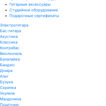
Гитарные аксессуары
Студийное оборудование
Подарочные сертификаты
Электрогитара
Бас-гитара
Акустика
Классика
Контрабас
Виолончель
Балалайка
Банджо
Домра
Альт
Бузука
Скрипка
Укулеле
Мандолина
Поштучно