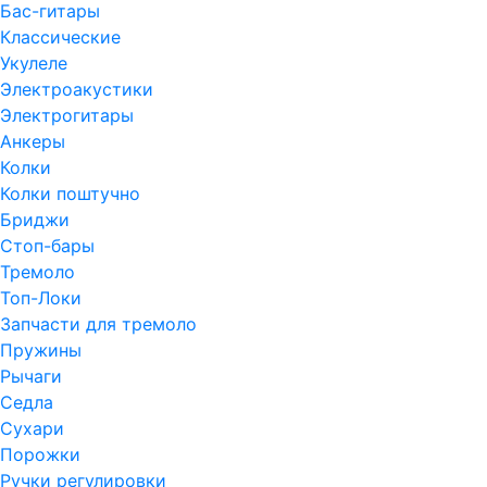
Бас-гитары
Классические
Укулеле
Электроакустики
Электрогитары
Анкеры
Колки
Колки поштучно
Бриджи
Стоп-бары
Тремоло
Топ-Локи
Запчасти для тремоло
Пружины
Рычаги
Седла
Сухари
Порожки
Ручки регулировки