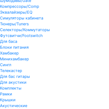
Шумодавы/Gate
Компрессоры/Comp
Эквалайзеры/EQ
Симуляторы кабинета
Тюнеры/Tuners
Селекторы/Коммутаторы
Футсвитчи/Footswitch
Для баса
Блоки питания
Хамбакер
Минихамбакер
Сингл
Телекастер
Для бас гитары
Для акустики
Комплекты
Рамки
Крышки
Акустические