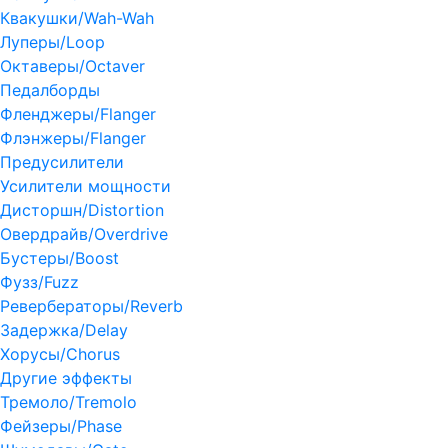
Квакушки/Wah-Wah
Луперы/Loop
Октаверы/Octaver
Педалборды
Фленджеры/Flanger
Флэнжеры/Flanger
Предусилители
Усилители мощности
Дисторшн/Distortion
Овердрайв/Overdrive
Бустеры/Boost
Фузз/Fuzz
Ревербераторы/Reverb
Задержка/Delay
Хорусы/Chorus
Другие эффекты
Тремоло/Tremolo
Фейзеры/Phase