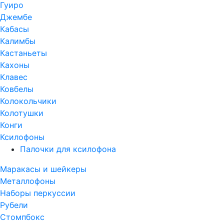
Гуиро
Джембе
Кабасы
Калимбы
Кастаньеты
Кахоны
Клавес
Ковбелы
Колокольчики
Колотушки
Конги
Ксилофоны
Палочки для ксилофона
Маракасы и шейкеры
Металлофоны
Наборы перкуссии
Рубели
Стомпбокс