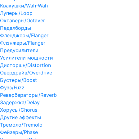
Квакушки/Wah-Wah
Луперы/Loop
Октаверы/Octaver
Педалборды
Фленджеры/Flanger
Флэнжеры/Flanger
Предусилители
Усилители мощности
Дисторшн/Distortion
Овердрайв/Overdrive
Бустеры/Boost
Фузз/Fuzz
Ревербераторы/Reverb
Задержка/Delay
Хорусы/Chorus
Другие эффекты
Тремоло/Tremolo
Фейзеры/Phase