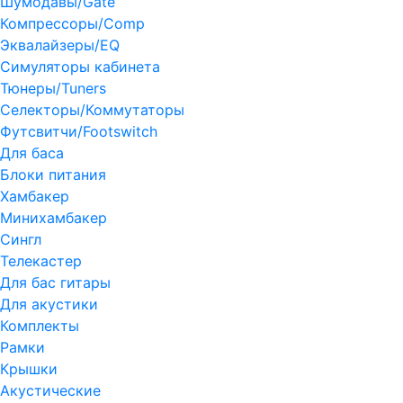
Шумодавы/Gate
Компрессоры/Comp
Эквалайзеры/EQ
Симуляторы кабинета
Тюнеры/Tuners
Селекторы/Коммутаторы
Футсвитчи/Footswitch
Для баса
Блоки питания
Хамбакер
Минихамбакер
Сингл
Телекастер
Для бас гитары
Для акустики
Комплекты
Рамки
Крышки
Акустические