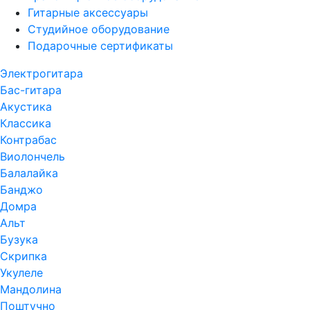
Гитарные аксессуары
Студийное оборудование
Подарочные сертификаты
Электрогитара
Бас-гитара
Акустика
Классика
Контрабас
Виолончель
Балалайка
Банджо
Домра
Альт
Бузука
Скрипка
Укулеле
Мандолина
Поштучно