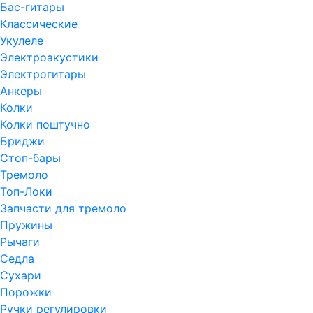
Бас-гитары
Классические
Укулеле
Электроакустики
Электрогитары
Анкеры
Колки
Колки поштучно
Бриджи
Стоп-бары
Тремоло
Топ-Локи
Запчасти для тремоло
Пружины
Рычаги
Седла
Сухари
Порожки
Ручки регулировки