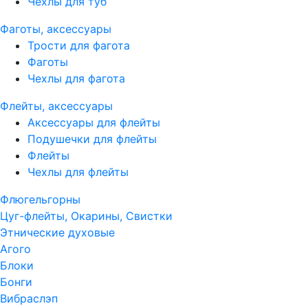
Чехлы для туб
Фаготы, аксессуары
Трости для фагота
Фаготы
Чехлы для фагота
Флейты, аксессуары
Аксессуары для флейты
Подушечки для флейты
Флейты
Чехлы для флейты
Флюгельгорны
Цуг-флейты, Окарины, Свистки
Этнические духовые
Агого
Блоки
Бонги
Вибраслэп