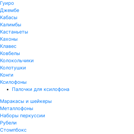
Гуиро
Джембе
Кабасы
Калимбы
Кастаньеты
Кахоны
Клавес
Ковбелы
Колокольчики
Колотушки
Конги
Ксилофоны
Палочки для ксилофона
Маракасы и шейкеры
Металлофоны
Наборы перкуссии
Рубели
Стомпбокс