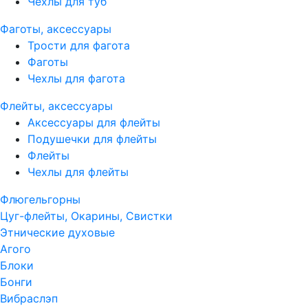
Чехлы для туб
Фаготы, аксессуары
Трости для фагота
Фаготы
Чехлы для фагота
Флейты, аксессуары
Аксессуары для флейты
Подушечки для флейты
Флейты
Чехлы для флейты
Флюгельгорны
Цуг-флейты, Окарины, Свистки
Этнические духовые
Агого
Блоки
Бонги
Вибраслэп