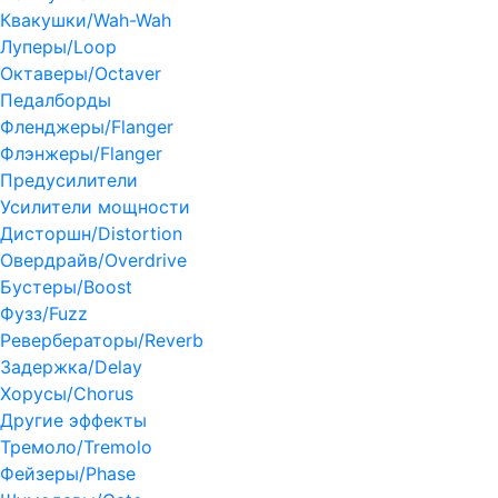
Квакушки/Wah-Wah
Луперы/Loop
Октаверы/Octaver
Педалборды
Фленджеры/Flanger
Флэнжеры/Flanger
Предусилители
Усилители мощности
Дисторшн/Distortion
Овердрайв/Overdrive
Бустеры/Boost
Фузз/Fuzz
Ревербераторы/Reverb
Задержка/Delay
Хорусы/Chorus
Другие эффекты
Тремоло/Tremolo
Фейзеры/Phase