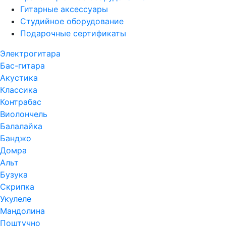
Гитарные аксессуары
Студийное оборудование
Подарочные сертификаты
Электрогитара
Бас-гитара
Акустика
Классика
Контрабас
Виолончель
Балалайка
Банджо
Домра
Альт
Бузука
Скрипка
Укулеле
Мандолина
Поштучно