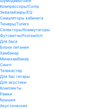
Шумодавы/Gate
Компрессоры/Comp
Эквалайзеры/EQ
Симуляторы кабинета
Тюнеры/Tuners
Селекторы/Коммутаторы
Футсвитчи/Footswitch
Для баса
Блоки питания
Хамбакер
Минихамбакер
Сингл
Телекастер
Для бас гитары
Для акустики
Комплекты
Рамки
Крышки
Акустические