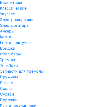
Бас-гитары
Классические
Укулеле
Электроакустики
Электрогитары
Анкеры
Колки
Колки поштучно
Бриджи
Стоп-бары
Тремоло
Топ-Локи
Запчасти для тремоло
Пружины
Рычаги
Седла
Сухари
Порожки
Ручки регулировки