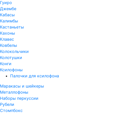
Гуиро
Джембе
Кабасы
Калимбы
Кастаньеты
Кахоны
Клавес
Ковбелы
Колокольчики
Колотушки
Конги
Ксилофоны
Палочки для ксилофона
Маракасы и шейкеры
Металлофоны
Наборы перкуссии
Рубели
Стомпбокс