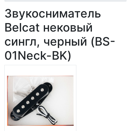
Звукосниматель
Belcat нековый
сингл, черный (BS-
01Neck-BK)