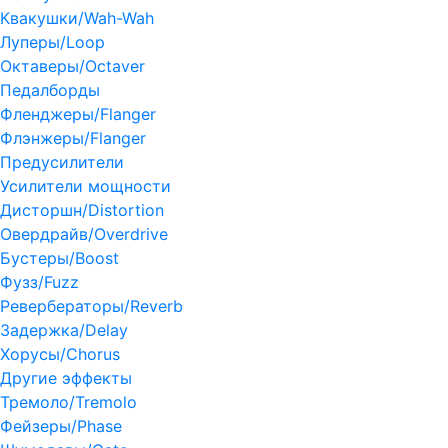
Квакушки/Wah-Wah
Луперы/Loop
Октаверы/Octaver
Педалборды
Фленджеры/Flanger
Флэнжеры/Flanger
Предусилители
Усилители мощности
Дисторшн/Distortion
Овердрайв/Overdrive
Бустеры/Boost
Фузз/Fuzz
Ревербераторы/Reverb
Задержка/Delay
Хорусы/Chorus
Другие эффекты
Тремоло/Tremolo
Фейзеры/Phase