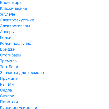
Бас-гитары
Классические
Укулеле
Электроакустики
Электрогитары
Анкеры
Колки
Колки поштучно
Бриджи
Стоп-бары
Тремоло
Топ-Локи
Запчасти для тремоло
Пружины
Рычаги
Седла
Сухари
Порожки
Ручки регулировки