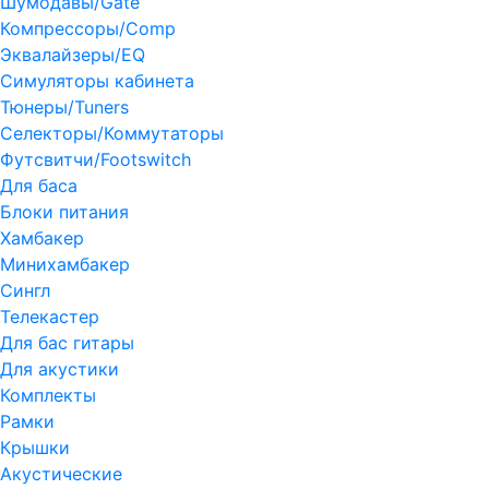
Шумодавы/Gate
Компрессоры/Comp
Эквалайзеры/EQ
Симуляторы кабинета
Тюнеры/Tuners
Селекторы/Коммутаторы
Футсвитчи/Footswitch
Для баса
Блоки питания
Хамбакер
Минихамбакер
Сингл
Телекастер
Для бас гитары
Для акустики
Комплекты
Рамки
Крышки
Акустические