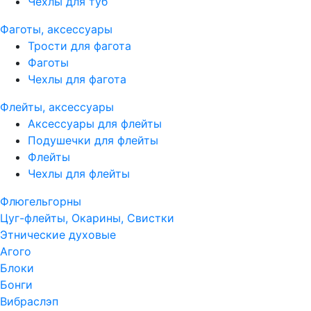
Чехлы для туб
Фаготы, аксессуары
Трости для фагота
Фаготы
Чехлы для фагота
Флейты, аксессуары
Аксессуары для флейты
Подушечки для флейты
Флейты
Чехлы для флейты
Флюгельгорны
Цуг-флейты, Окарины, Свистки
Этнические духовые
Агого
Блоки
Бонги
Вибраслэп