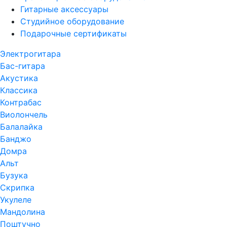
Гитарные аксессуары
Студийное оборудование
Подарочные сертификаты
Электрогитара
Бас-гитара
Акустика
Классика
Контрабас
Виолончель
Балалайка
Банджо
Домра
Альт
Бузука
Скрипка
Укулеле
Мандолина
Поштучно