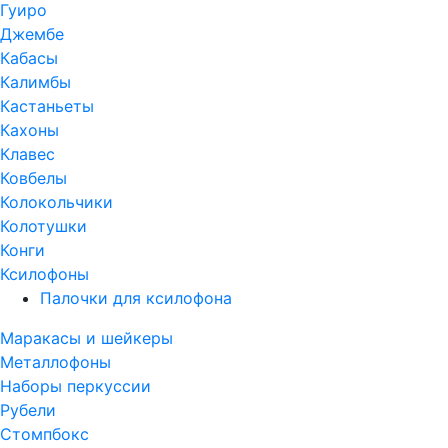
Гуиро
Джембе
Кабасы
Калимбы
Кастаньеты
Кахоны
Клавес
Ковбелы
Колокольчики
Колотушки
Конги
Ксилофоны
Палочки для ксилофона
Маракасы и шейкеры
Металлофоны
Наборы перкуссии
Рубели
Стомпбокс