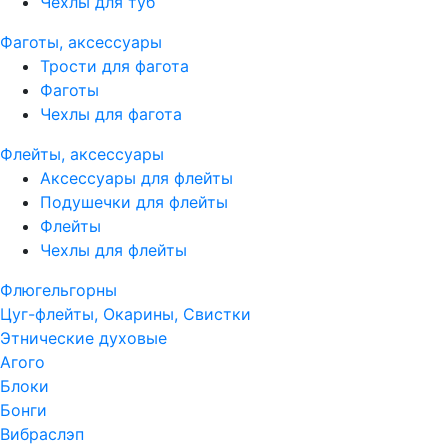
Чехлы для туб
Фаготы, аксессуары
Трости для фагота
Фаготы
Чехлы для фагота
Флейты, аксессуары
Аксессуары для флейты
Подушечки для флейты
Флейты
Чехлы для флейты
Флюгельгорны
Цуг-флейты, Окарины, Свистки
Этнические духовые
Агого
Блоки
Бонги
Вибраслэп