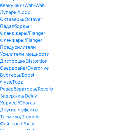
Квакушки/Wah-Wah
Луперы/Loop
Октаверы/Octaver
Педалборды
Фленджеры/Flanger
Флэнжеры/Flanger
Предусилители
Усилители мощности
Дисторшн/Distortion
Овердрайв/Overdrive
Бустеры/Boost
Фузз/Fuzz
Ревербераторы/Reverb
Задержка/Delay
Хорусы/Chorus
Другие эффекты
Тремоло/Tremolo
Фейзеры/Phase