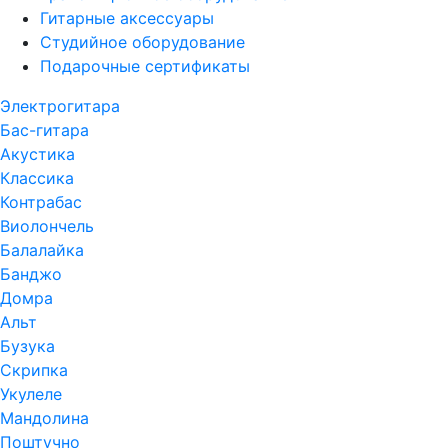
Гитарные аксессуары
Студийное оборудование
Подарочные сертификаты
Электрогитара
Бас-гитара
Акустика
Классика
Контрабас
Виолончель
Балалайка
Банджо
Домра
Альт
Бузука
Скрипка
Укулеле
Мандолина
Поштучно