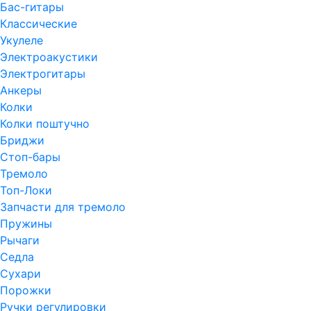
Бас-гитары
Классические
Укулеле
Электроакустики
Электрогитары
Анкеры
Колки
Колки поштучно
Бриджи
Стоп-бары
Тремоло
Топ-Локи
Запчасти для тремоло
Пружины
Рычаги
Седла
Сухари
Порожки
Ручки регулировки