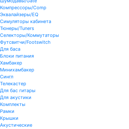
Шумодавы/Gate
Компрессоры/Comp
Эквалайзеры/EQ
Симуляторы кабинета
Тюнеры/Tuners
Селекторы/Коммутаторы
Футсвитчи/Footswitch
Для баса
Блоки питания
Хамбакер
Минихамбакер
Сингл
Телекастер
Для бас гитары
Для акустики
Комплекты
Рамки
Крышки
Акустические