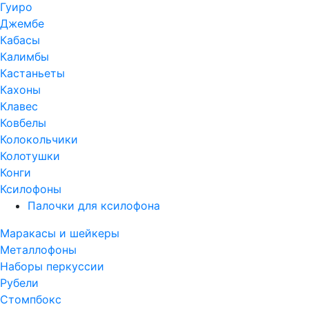
Гуиро
Джембе
Кабасы
Калимбы
Кастаньеты
Кахоны
Клавес
Ковбелы
Колокольчики
Колотушки
Конги
Ксилофоны
Палочки для ксилофона
Маракасы и шейкеры
Металлофоны
Наборы перкуссии
Рубели
Стомпбокс