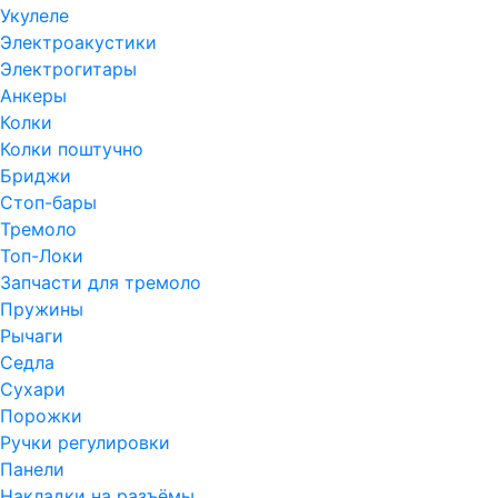
Укулеле
Электроакустики
Электрогитары
Анкеры
Колки
Колки поштучно
Бриджи
Стоп-бары
Тремоло
Топ-Локи
Запчасти для тремоло
Пружины
Рычаги
Седла
Сухари
Порожки
Ручки регулировки
Панели
Накладки на разъёмы