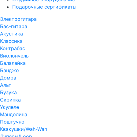
Подарочные сертификаты
Электрогитара
Бас-гитара
Акустика
Классика
Контрабас
Виолончель
Балалайка
Банджо
Домра
Альт
Бузука
Скрипка
Укулеле
Мандолина
Поштучно
Квакушки/Wah-Wah
Луперы/Loop