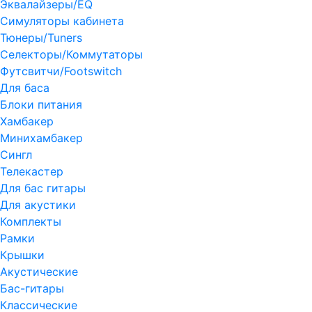
Эквалайзеры/EQ
Симуляторы кабинета
Тюнеры/Tuners
Селекторы/Коммутаторы
Футсвитчи/Footswitch
Для баса
Блоки питания
Хамбакер
Минихамбакер
Сингл
Телекастер
Для бас гитары
Для акустики
Комплекты
Рамки
Крышки
Акустические
Бас-гитары
Классические