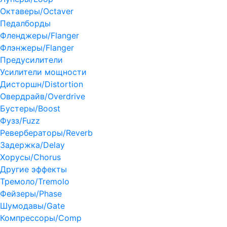
Октаверы/Octaver
Педалборды
Фленджеры/Flanger
Флэнжеры/Flanger
Предусилители
Усилители мощности
Дисторшн/Distortion
Овердрайв/Overdrive
Бустеры/Boost
Фузз/Fuzz
Ревербераторы/Reverb
Задержка/Delay
Хорусы/Chorus
Другие эффекты
Тремоло/Tremolo
Фейзеры/Phase
Шумодавы/Gate
Компрессоры/Comp