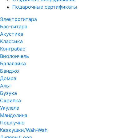
Подарочные сертификаты
Электрогитара
Бас-гитара
Акустика
Классика
Контрабас
Виолончель
Балалайка
Банджо
Домра
Альт
Бузука
Скрипка
Укулеле
Мандолина
Поштучно
Квакушки/Wah-Wah
Луперы/Loop