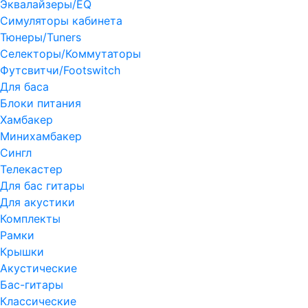
Эквалайзеры/EQ
Симуляторы кабинета
Тюнеры/Tuners
Селекторы/Коммутаторы
Футсвитчи/Footswitch
Для баса
Блоки питания
Хамбакер
Минихамбакер
Сингл
Телекастер
Для бас гитары
Для акустики
Комплекты
Рамки
Крышки
Акустические
Бас-гитары
Классические