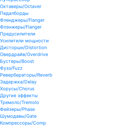
Октаверы/Octaver
Педалборды
Фленджеры/Flanger
Флэнжеры/Flanger
Предусилители
Усилители мощности
Дисторшн/Distortion
Овердрайв/Overdrive
Бустеры/Boost
Фузз/Fuzz
Ревербераторы/Reverb
Задержка/Delay
Хорусы/Chorus
Другие эффекты
Тремоло/Tremolo
Фейзеры/Phase
Шумодавы/Gate
Компрессоры/Comp