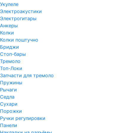
Укулеле
Электроакустики
Электрогитары
Анкеры
Колки
Колки поштучно
Бриджи
Стоп-бары
Тремоло
Топ-Локи
Запчасти для тремоло
Пружины
Рычаги
Седла
Сухари
Порожки
Ручки регулировки
Панели
Накладки на разъёмы