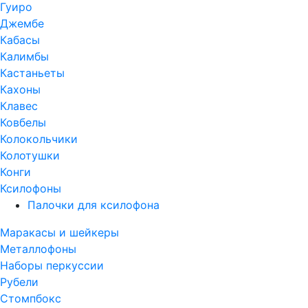
Гуиро
Джембе
Кабасы
Калимбы
Кастаньеты
Кахоны
Клавес
Ковбелы
Колокольчики
Колотушки
Конги
Ксилофоны
Палочки для ксилофона
Маракасы и шейкеры
Металлофоны
Наборы перкуссии
Рубели
Стомпбокс