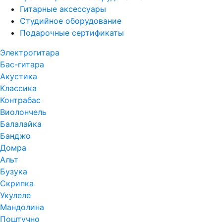
Гитарные аксессуары
Студийное оборудование
Подарочные сертификаты
Электрогитара
Бас-гитара
Акустика
Классика
Контрабас
Виолончель
Балалайка
Банджо
Домра
Альт
Бузука
Скрипка
Укулеле
Мандолина
Поштучно