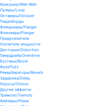
Квакушки/Wah-Wah
Луперы/Loop
Октаверы/Octaver
Педалборды
Фленджеры/Flanger
Флэнжеры/Flanger
Предусилители
Усилители мощности
Дисторшн/Distortion
Овердрайв/Overdrive
Бустеры/Boost
Фузз/Fuzz
Ревербераторы/Reverb
Задержка/Delay
Хорусы/Chorus
Другие эффекты
Тремоло/Tremolo
Фейзеры/Phase