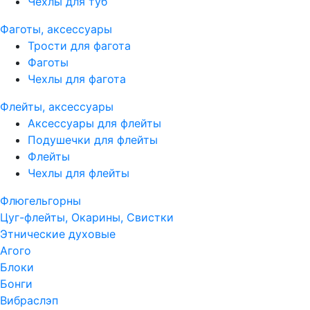
Чехлы для туб
Фаготы, аксессуары
Трости для фагота
Фаготы
Чехлы для фагота
Флейты, аксессуары
Аксессуары для флейты
Подушечки для флейты
Флейты
Чехлы для флейты
Флюгельгорны
Цуг-флейты, Окарины, Свистки
Этнические духовые
Агого
Блоки
Бонги
Вибраслэп