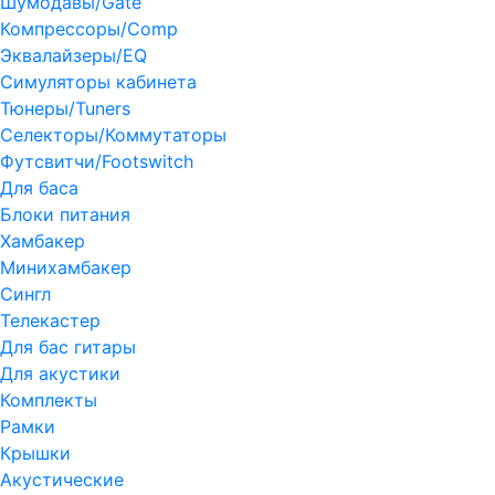
Шумодавы/Gate
Компрессоры/Comp
Эквалайзеры/EQ
Симуляторы кабинета
Тюнеры/Tuners
Селекторы/Коммутаторы
Футсвитчи/Footswitch
Для баса
Блоки питания
Хамбакер
Минихамбакер
Сингл
Телекастер
Для бас гитары
Для акустики
Комплекты
Рамки
Крышки
Акустические