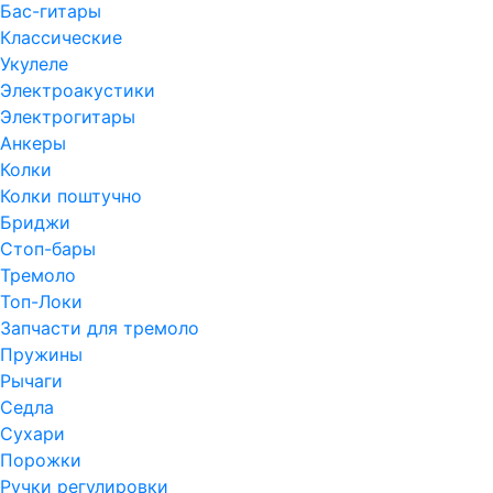
Бас-гитары
Классические
Укулеле
Электроакустики
Электрогитары
Анкеры
Колки
Колки поштучно
Бриджи
Стоп-бары
Тремоло
Топ-Локи
Запчасти для тремоло
Пружины
Рычаги
Седла
Сухари
Порожки
Ручки регулировки