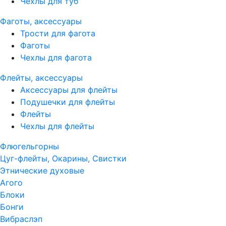
Чехлы для туб
Фаготы, аксессуары
Трости для фагота
Фаготы
Чехлы для фагота
Флейты, аксессуары
Аксессуары для флейты
Подушечки для флейты
Флейты
Чехлы для флейты
Флюгельгорны
Цуг-флейты, Окарины, Свистки
Этнические духовые
Агого
Блоки
Бонги
Вибраслэп