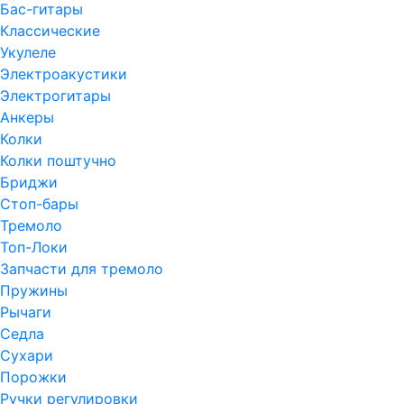
Бас-гитары
Классические
Укулеле
Электроакустики
Электрогитары
Анкеры
Колки
Колки поштучно
Бриджи
Стоп-бары
Тремоло
Топ-Локи
Запчасти для тремоло
Пружины
Рычаги
Седла
Сухари
Порожки
Ручки регулировки