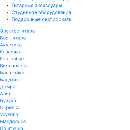
Гитарные аксессуары
Студийное оборудование
Подарочные сертификаты
Электрогитара
Бас-гитара
Акустика
Классика
Контрабас
Виолончель
Балалайка
Банджо
Домра
Альт
Бузука
Скрипка
Укулеле
Мандолина
Поштучно