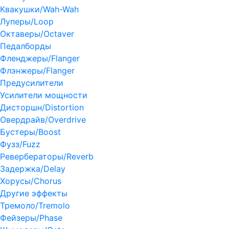
Квакушки/Wah-Wah
Луперы/Loop
Октаверы/Octaver
Педалборды
Фленджеры/Flanger
Флэнжеры/Flanger
Предусилители
Усилители мощности
Дисторшн/Distortion
Овердрайв/Overdrive
Бустеры/Boost
Фузз/Fuzz
Ревербераторы/Reverb
Задержка/Delay
Хорусы/Chorus
Другие эффекты
Тремоло/Tremolo
Фейзеры/Phase