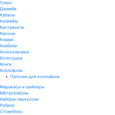
Гуиро
Джембе
Кабасы
Калимбы
Кастаньеты
Кахоны
Клавес
Ковбелы
Колокольчики
Колотушки
Конги
Ксилофоны
Палочки для ксилофона
Маракасы и шейкеры
Металлофоны
Наборы перкуссии
Рубели
Стомпбокс