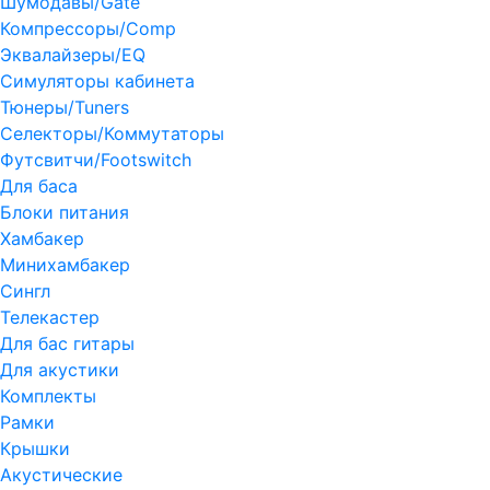
Шумодавы/Gate
Компрессоры/Comp
Эквалайзеры/EQ
Симуляторы кабинета
Тюнеры/Tuners
Селекторы/Коммутаторы
Футсвитчи/Footswitch
Для баса
Блоки питания
Хамбакер
Минихамбакер
Сингл
Телекастер
Для бас гитары
Для акустики
Комплекты
Рамки
Крышки
Акустические