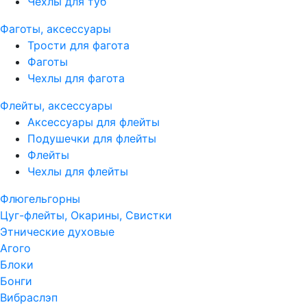
Чехлы для туб
Фаготы, аксессуары
Трости для фагота
Фаготы
Чехлы для фагота
Флейты, аксессуары
Аксессуары для флейты
Подушечки для флейты
Флейты
Чехлы для флейты
Флюгельгорны
Цуг-флейты, Окарины, Свистки
Этнические духовые
Агого
Блоки
Бонги
Вибраслэп