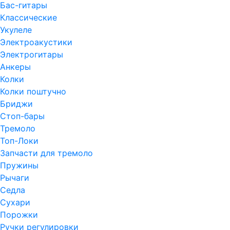
Бас-гитары
Классические
Укулеле
Электроакустики
Электрогитары
Анкеры
Колки
Колки поштучно
Бриджи
Стоп-бары
Тремоло
Топ-Локи
Запчасти для тремоло
Пружины
Рычаги
Седла
Сухари
Порожки
Ручки регулировки