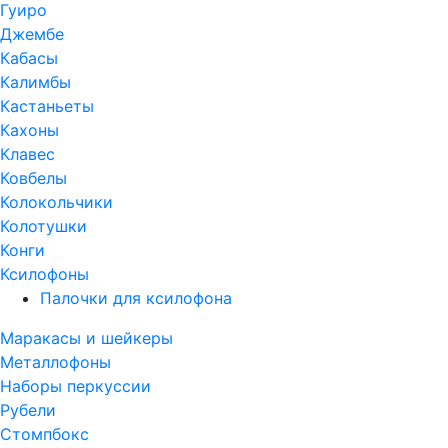
Гуиро
Джембе
Кабасы
Калимбы
Кастаньеты
Кахоны
Клавес
Ковбелы
Колокольчики
Колотушки
Конги
Ксилофоны
Палочки для ксилофона
Маракасы и шейкеры
Металлофоны
Наборы перкуссии
Рубели
Стомпбокс