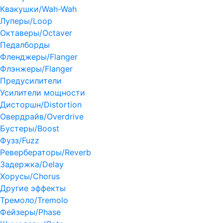
Квакушки/Wah-Wah
Луперы/Loop
Октаверы/Octaver
Педалборды
Фленджеры/Flanger
Флэнжеры/Flanger
Предусилители
Усилители мощности
Дисторшн/Distortion
Овердрайв/Overdrive
Бустеры/Boost
Фузз/Fuzz
Ревербераторы/Reverb
Задержка/Delay
Хорусы/Chorus
Другие эффекты
Тремоло/Tremolo
Фейзеры/Phase