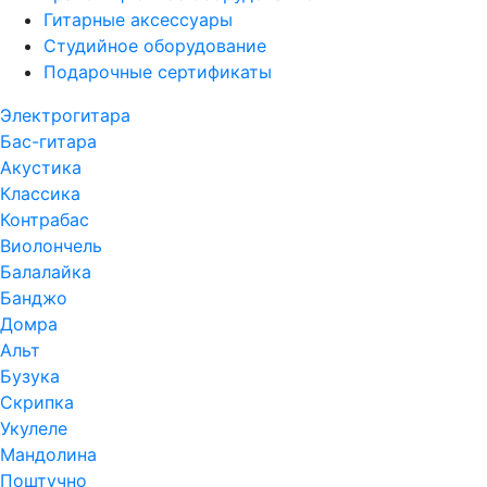
Гитарные аксессуары
Студийное оборудование
Подарочные сертификаты
Электрогитара
Бас-гитара
Акустика
Классика
Контрабас
Виолончель
Балалайка
Банджо
Домра
Альт
Бузука
Скрипка
Укулеле
Мандолина
Поштучно