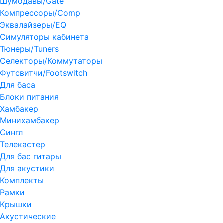
Шумодавы/Gate
Компрессоры/Comp
Эквалайзеры/EQ
Симуляторы кабинета
Тюнеры/Tuners
Селекторы/Коммутаторы
Футсвитчи/Footswitch
Для баса
Блоки питания
Хамбакер
Минихамбакер
Сингл
Телекастер
Для бас гитары
Для акустики
Комплекты
Рамки
Крышки
Акустические