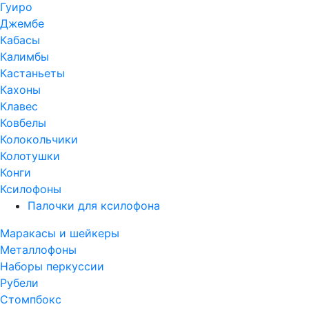
Гуиро
Джембе
Кабасы
Калимбы
Кастаньеты
Кахоны
Клавес
Ковбелы
Колокольчики
Колотушки
Конги
Ксилофоны
Палочки для ксилофона
Маракасы и шейкеры
Металлофоны
Наборы перкуссии
Рубели
Стомпбокс