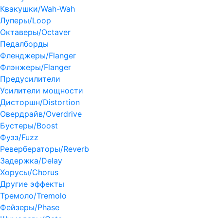
Квакушки/Wah-Wah
Луперы/Loop
Октаверы/Octaver
Педалборды
Фленджеры/Flanger
Флэнжеры/Flanger
Предусилители
Усилители мощности
Дисторшн/Distortion
Овердрайв/Overdrive
Бустеры/Boost
Фузз/Fuzz
Ревербераторы/Reverb
Задержка/Delay
Хорусы/Chorus
Другие эффекты
Тремоло/Tremolo
Фейзеры/Phase