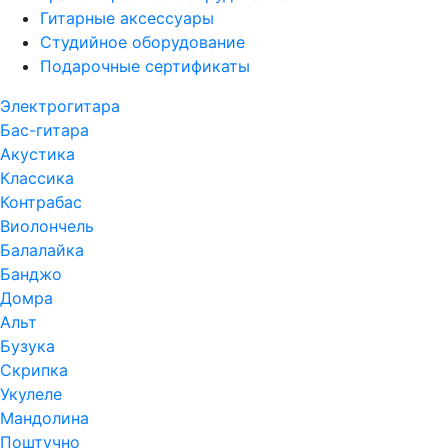
Гитарные аксессуары
Студийное оборудование
Подарочные сертификаты
Электрогитара
Бас-гитара
Акустика
Классика
Контрабас
Виолончель
Балалайка
Банджо
Домра
Альт
Бузука
Скрипка
Укулеле
Мандолина
Поштучно