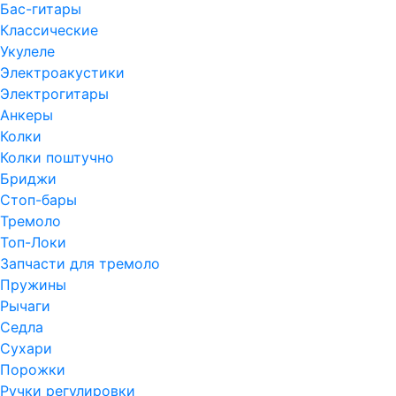
Бас-гитары
Классические
Укулеле
Электроакустики
Электрогитары
Анкеры
Колки
Колки поштучно
Бриджи
Стоп-бары
Тремоло
Топ-Локи
Запчасти для тремоло
Пружины
Рычаги
Седла
Сухари
Порожки
Ручки регулировки