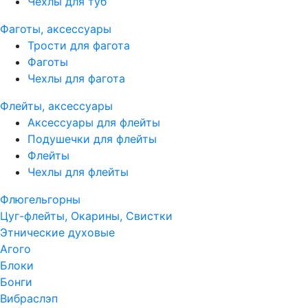
Чехлы для туб
Фаготы, аксессуары
Трости для фагота
Фаготы
Чехлы для фагота
Флейты, аксессуары
Аксессуары для флейты
Подушечки для флейты
Флейты
Чехлы для флейты
Флюгельгорны
Цуг-флейты, Окарины, Свистки
Этнические духовые
Агого
Блоки
Бонги
Вибраслэп