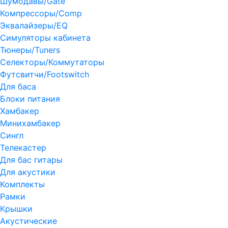
Шумодавы/Gate
Компрессоры/Comp
Эквалайзеры/EQ
Симуляторы кабинета
Тюнеры/Tuners
Селекторы/Коммутаторы
Футсвитчи/Footswitch
Для баса
Блоки питания
Хамбакер
Минихамбакер
Сингл
Телекастер
Для бас гитары
Для акустики
Комплекты
Рамки
Крышки
Акустические