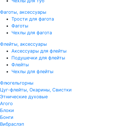
Чехлы для туб
Фаготы, аксессуары
Трости для фагота
Фаготы
Чехлы для фагота
Флейты, аксессуары
Аксессуары для флейты
Подушечки для флейты
Флейты
Чехлы для флейты
Флюгельгорны
Цуг-флейты, Окарины, Свистки
Этнические духовые
Агого
Блоки
Бонги
Вибраслэп