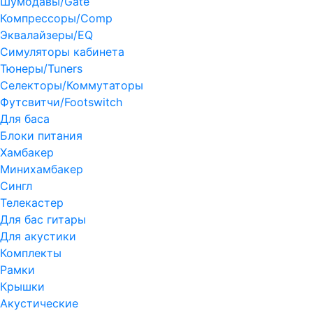
Шумодавы/Gate
Компрессоры/Comp
Эквалайзеры/EQ
Симуляторы кабинета
Тюнеры/Tuners
Селекторы/Коммутаторы
Футсвитчи/Footswitch
Для баса
Блоки питания
Хамбакер
Минихамбакер
Сингл
Телекастер
Для бас гитары
Для акустики
Комплекты
Рамки
Крышки
Акустические