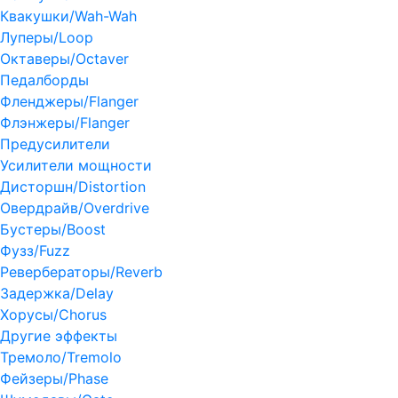
Квакушки/Wah-Wah
Луперы/Loop
Октаверы/Octaver
Педалборды
Фленджеры/Flanger
Флэнжеры/Flanger
Предусилители
Усилители мощности
Дисторшн/Distortion
Овердрайв/Overdrive
Бустеры/Boost
Фузз/Fuzz
Ревербераторы/Reverb
Задержка/Delay
Хорусы/Chorus
Другие эффекты
Тремоло/Tremolo
Фейзеры/Phase