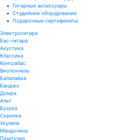
Гитарные аксессуары
Студийное оборудование
Подарочные сертификаты
Электрогитара
Бас-гитара
Акустика
Классика
Контрабас
Виолончель
Балалайка
Банджо
Домра
Альт
Бузука
Скрипка
Укулеле
Мандолина
Поштучно