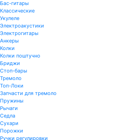
Бас-гитары
Классические
Укулеле
Электроакустики
Электрогитары
Анкеры
Колки
Колки поштучно
Бриджи
Стоп-бары
Тремоло
Топ-Локи
Запчасти для тремоло
Пружины
Рычаги
Седла
Сухари
Порожки
Ручки регулировки