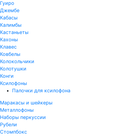
Гуиро
Джембе
Кабасы
Калимбы
Кастаньеты
Кахоны
Клавес
Ковбелы
Колокольчики
Колотушки
Конги
Ксилофоны
Палочки для ксилофона
Маракасы и шейкеры
Металлофоны
Наборы перкуссии
Рубели
Стомпбокс