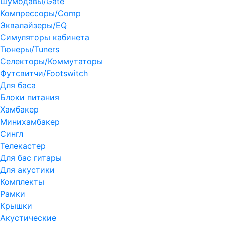
Шумодавы/Gate
Компрессоры/Comp
Эквалайзеры/EQ
Симуляторы кабинета
Тюнеры/Tuners
Селекторы/Коммутаторы
Футсвитчи/Footswitch
Для баса
Блоки питания
Хамбакер
Минихамбакер
Сингл
Телекастер
Для бас гитары
Для акустики
Комплекты
Рамки
Крышки
Акустические