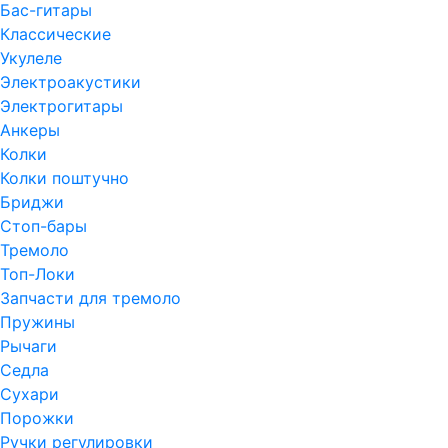
Бас-гитары
Классические
Укулеле
Электроакустики
Электрогитары
Анкеры
Колки
Колки поштучно
Бриджи
Стоп-бары
Тремоло
Топ-Локи
Запчасти для тремоло
Пружины
Рычаги
Седла
Сухари
Порожки
Ручки регулировки