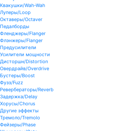
Квакушки/Wah-Wah
Луперы/Loop
Октаверы/Octaver
Педалборды
Фленджеры/Flanger
Флэнжеры/Flanger
Предусилители
Усилители мощности
Дисторшн/Distortion
Овердрайв/Overdrive
Бустеры/Boost
Фузз/Fuzz
Ревербераторы/Reverb
Задержка/Delay
Хорусы/Chorus
Другие эффекты
Тремоло/Tremolo
Фейзеры/Phase