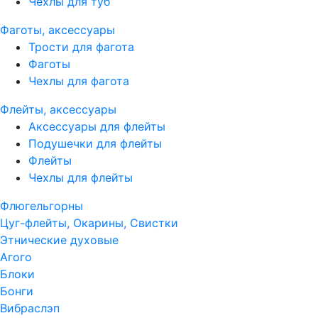
Чехлы для туб
Фаготы, аксессуары
Трости для фагота
Фаготы
Чехлы для фагота
Флейты, аксессуары
Аксессуары для флейты
Подушечки для флейты
Флейты
Чехлы для флейты
Флюгельгорны
Цуг-флейты, Окарины, Свистки
Этнические духовые
Агого
Блоки
Бонги
Вибраслэп