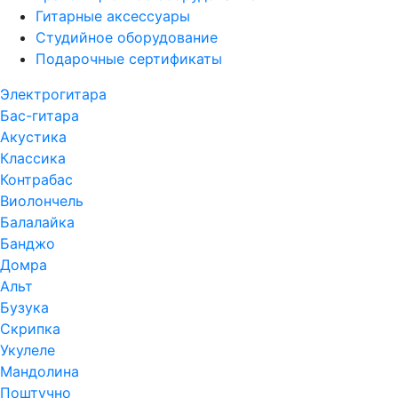
Гитарные аксессуары
Студийное оборудование
Подарочные сертификаты
Электрогитара
Бас-гитара
Акустика
Классика
Контрабас
Виолончель
Балалайка
Банджо
Домра
Альт
Бузука
Скрипка
Укулеле
Мандолина
Поштучно