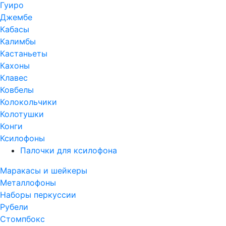
Гуиро
Джембе
Кабасы
Калимбы
Кастаньеты
Кахоны
Клавес
Ковбелы
Колокольчики
Колотушки
Конги
Ксилофоны
Палочки для ксилофона
Маракасы и шейкеры
Металлофоны
Наборы перкуссии
Рубели
Стомпбокс