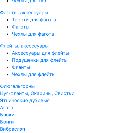
Чехлы для туб
Фаготы, аксессуары
Трости для фагота
Фаготы
Чехлы для фагота
Флейты, аксессуары
Аксессуары для флейты
Подушечки для флейты
Флейты
Чехлы для флейты
Флюгельгорны
Цуг-флейты, Окарины, Свистки
Этнические духовые
Агого
Блоки
Бонги
Вибраслэп