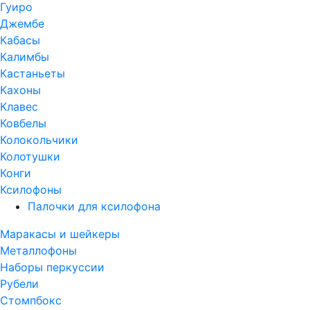
Гуиро
Джембе
Кабасы
Калимбы
Кастаньеты
Кахоны
Клавес
Ковбелы
Колокольчики
Колотушки
Конги
Ксилофоны
Палочки для ксилофона
Маракасы и шейкеры
Металлофоны
Наборы перкуссии
Рубели
Стомпбокс