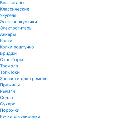
Бас-гитары
Классические
Укулеле
Электроакустики
Электрогитары
Анкеры
Колки
Колки поштучно
Бриджи
Стоп-бары
Тремоло
Топ-Локи
Запчасти для тремоло
Пружины
Рычаги
Седла
Сухари
Порожки
Ручки регулировки