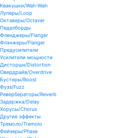
Квакушки/Wah-Wah
Луперы/Loop
Октаверы/Octaver
Педалборды
Фленджеры/Flanger
Флэнжеры/Flanger
Предусилители
Усилители мощности
Дисторшн/Distortion
Овердрайв/Overdrive
Бустеры/Boost
Фузз/Fuzz
Ревербераторы/Reverb
Задержка/Delay
Хорусы/Chorus
Другие эффекты
Тремоло/Tremolo
Фейзеры/Phase