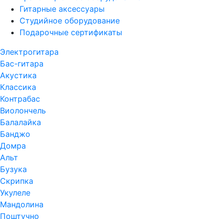
Гитарные аксессуары
Студийное оборудование
Подарочные сертификаты
Электрогитара
Бас-гитара
Акустика
Классика
Контрабас
Виолончель
Балалайка
Банджо
Домра
Альт
Бузука
Скрипка
Укулеле
Мандолина
Поштучно