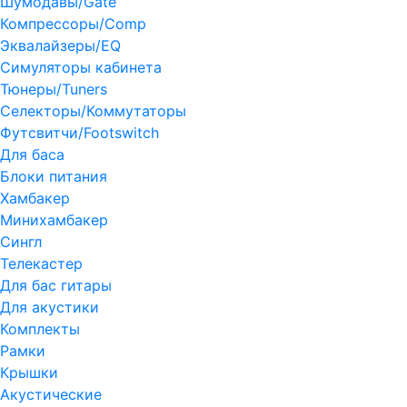
Шумодавы/Gate
Компрессоры/Comp
Эквалайзеры/EQ
Симуляторы кабинета
Тюнеры/Tuners
Селекторы/Коммутаторы
Футсвитчи/Footswitch
Для баса
Блоки питания
Хамбакер
Минихамбакер
Сингл
Телекастер
Для бас гитары
Для акустики
Комплекты
Рамки
Крышки
Акустические