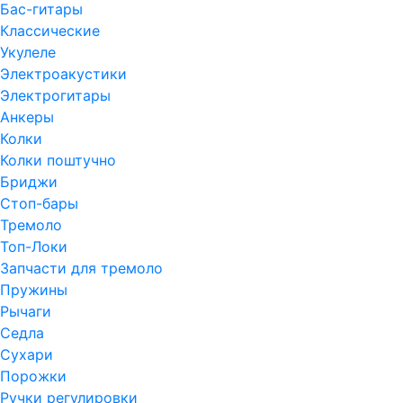
Бас-гитары
Классические
Укулеле
Электроакустики
Электрогитары
Анкеры
Колки
Колки поштучно
Бриджи
Стоп-бары
Тремоло
Топ-Локи
Запчасти для тремоло
Пружины
Рычаги
Седла
Сухари
Порожки
Ручки регулировки