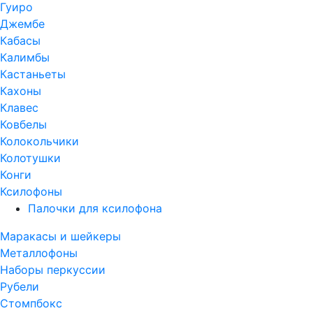
Гуиро
Джембе
Кабасы
Калимбы
Кастаньеты
Кахоны
Клавес
Ковбелы
Колокольчики
Колотушки
Конги
Ксилофоны
Палочки для ксилофона
Маракасы и шейкеры
Металлофоны
Наборы перкуссии
Рубели
Стомпбокс