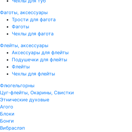
Чехлы для туб
Фаготы, аксессуары
Трости для фагота
Фаготы
Чехлы для фагота
Флейты, аксессуары
Аксессуары для флейты
Подушечки для флейты
Флейты
Чехлы для флейты
Флюгельгорны
Цуг-флейты, Окарины, Свистки
Этнические духовые
Агого
Блоки
Бонги
Вибраслэп