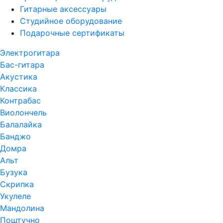
Гитарные аксессуары
Студийное оборудование
Подарочные сертификаты
Электрогитара
Бас-гитара
Акустика
Классика
Контрабас
Виолончель
Балалайка
Банджо
Домра
Альт
Бузука
Скрипка
Укулеле
Мандолина
Поштучно