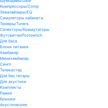
Шумодавы/Gate
Компрессоры/Comp
Эквалайзеры/EQ
Симуляторы кабинета
Тюнеры/Tuners
Селекторы/Коммутаторы
Футсвитчи/Footswitch
Для баса
Блоки питания
Хамбакер
Минихамбакер
Сингл
Телекастер
Для бас гитары
Для акустики
Комплекты
Рамки
Крышки
Акустические