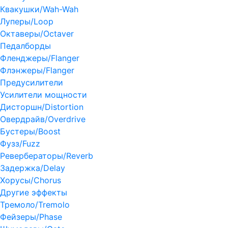
Квакушки/Wah-Wah
Луперы/Loop
Октаверы/Octaver
Педалборды
Фленджеры/Flanger
Флэнжеры/Flanger
Предусилители
Усилители мощности
Дисторшн/Distortion
Овердрайв/Overdrive
Бустеры/Boost
Фузз/Fuzz
Ревербераторы/Reverb
Задержка/Delay
Хорусы/Chorus
Другие эффекты
Тремоло/Tremolo
Фейзеры/Phase