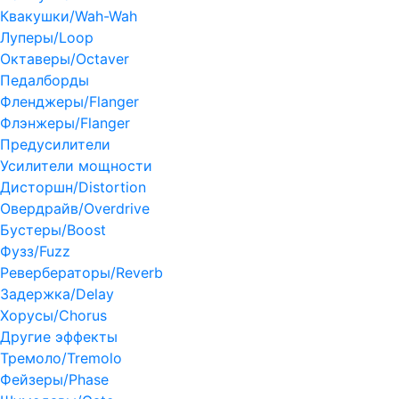
Квакушки/Wah-Wah
Луперы/Loop
Октаверы/Octaver
Педалборды
Фленджеры/Flanger
Флэнжеры/Flanger
Предусилители
Усилители мощности
Дисторшн/Distortion
Овердрайв/Overdrive
Бустеры/Boost
Фузз/Fuzz
Ревербераторы/Reverb
Задержка/Delay
Хорусы/Chorus
Другие эффекты
Тремоло/Tremolo
Фейзеры/Phase