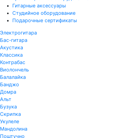
Гитарные аксессуары
Студийное оборудование
Подарочные сертификаты
Электрогитара
Бас-гитара
Акустика
Классика
Контрабас
Виолончель
Балалайка
Банджо
Домра
Альт
Бузука
Скрипка
Укулеле
Мандолина
Поштучно