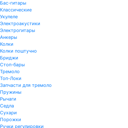
Бас-гитары
Классические
Укулеле
Электроакустики
Электрогитары
Анкеры
Колки
Колки поштучно
Бриджи
Стоп-бары
Тремоло
Топ-Локи
Запчасти для тремоло
Пружины
Рычаги
Седла
Сухари
Порожки
Ручки регулировки