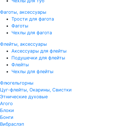
Чехлы для туб
Фаготы, аксессуары
Трости для фагота
Фаготы
Чехлы для фагота
Флейты, аксессуары
Аксессуары для флейты
Подушечки для флейты
Флейты
Чехлы для флейты
Флюгельгорны
Цуг-флейты, Окарины, Свистки
Этнические духовые
Агого
Блоки
Бонги
Вибраслэп