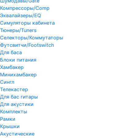
Шумодавы/Gate
Компрессоры/Comp
Эквалайзеры/EQ
Симуляторы кабинета
Тюнеры/Tuners
Селекторы/Коммутаторы
Футсвитчи/Footswitch
Для баса
Блоки питания
Хамбакер
Минихамбакер
Сингл
Телекастер
Для бас гитары
Для акустики
Комплекты
Рамки
Крышки
Акустические