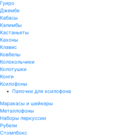
Гуиро
Джембе
Кабасы
Калимбы
Кастаньеты
Кахоны
Клавес
Ковбелы
Колокольчики
Колотушки
Конги
Ксилофоны
Палочки для ксилофона
Маракасы и шейкеры
Металлофоны
Наборы перкуссии
Рубели
Стомпбокс