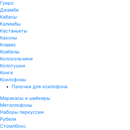
Гуиро
Джембе
Кабасы
Калимбы
Кастаньеты
Кахоны
Клавес
Ковбелы
Колокольчики
Колотушки
Конги
Ксилофоны
Палочки для ксилофона
Маракасы и шейкеры
Металлофоны
Наборы перкуссии
Рубели
Стомпбокс