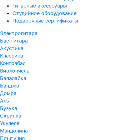
Гитарные аксессуары
Студийное оборудование
Подарочные сертификаты
Электрогитара
Бас-гитара
Акустика
Классика
Контрабас
Виолончель
Балалайка
Банджо
Домра
Альт
Бузука
Скрипка
Укулеле
Мандолина
Поштучно