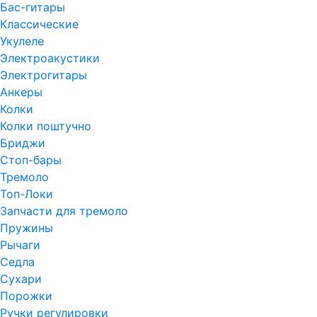
Бас-гитары
Классические
Укулеле
Электроакустики
Электрогитары
Анкеры
Колки
Колки поштучно
Бриджи
Стоп-бары
Тремоло
Топ-Локи
Запчасти для тремоло
Пружины
Рычаги
Седла
Сухари
Порожки
Ручки регулировки