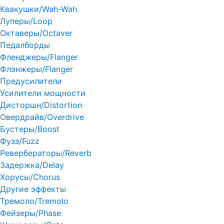
Квакушки/Wah-Wah
Луперы/Loop
Октаверы/Octaver
Педалборды
Фленджеры/Flanger
Флэнжеры/Flanger
Предусилители
Усилители мощности
Дисторшн/Distortion
Овердрайв/Overdrive
Бустеры/Boost
Фузз/Fuzz
Ревербераторы/Reverb
Задержка/Delay
Хорусы/Chorus
Другие эффекты
Тремоло/Tremolo
Фейзеры/Phase