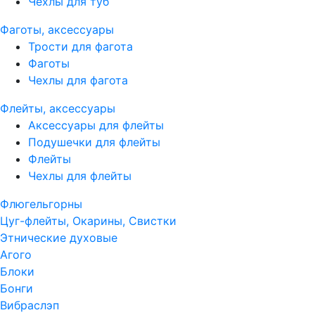
Чехлы для туб
Фаготы, аксессуары
Трости для фагота
Фаготы
Чехлы для фагота
Флейты, аксессуары
Аксессуары для флейты
Подушечки для флейты
Флейты
Чехлы для флейты
Флюгельгорны
Цуг-флейты, Окарины, Свистки
Этнические духовые
Агого
Блоки
Бонги
Вибраслэп