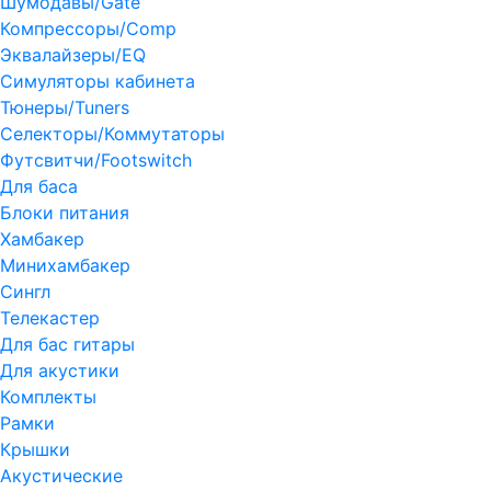
Шумодавы/Gate
Компрессоры/Comp
Эквалайзеры/EQ
Симуляторы кабинета
Тюнеры/Tuners
Селекторы/Коммутаторы
Футсвитчи/Footswitch
Для баса
Блоки питания
Хамбакер
Минихамбакер
Сингл
Телекастер
Для бас гитары
Для акустики
Комплекты
Рамки
Крышки
Акустические