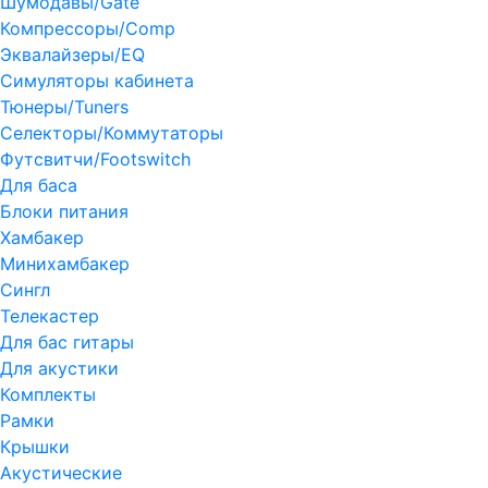
Шумодавы/Gate
Компрессоры/Comp
Эквалайзеры/EQ
Симуляторы кабинета
Тюнеры/Tuners
Селекторы/Коммутаторы
Футсвитчи/Footswitch
Для баса
Блоки питания
Хамбакер
Минихамбакер
Сингл
Телекастер
Для бас гитары
Для акустики
Комплекты
Рамки
Крышки
Акустические