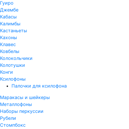
Гуиро
Джембе
Кабасы
Калимбы
Кастаньеты
Кахоны
Клавес
Ковбелы
Колокольчики
Колотушки
Конги
Ксилофоны
Палочки для ксилофона
Маракасы и шейкеры
Металлофоны
Наборы перкуссии
Рубели
Стомпбокс