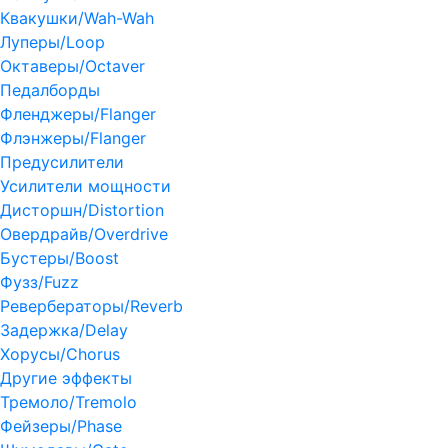
Квакушки/Wah-Wah
Луперы/Loop
Октаверы/Octaver
Педалборды
Фленджеры/Flanger
Флэнжеры/Flanger
Предусилители
Усилители мощности
Дисторшн/Distortion
Овердрайв/Overdrive
Бустеры/Boost
Фузз/Fuzz
Ревербераторы/Reverb
Задержка/Delay
Хорусы/Chorus
Другие эффекты
Тремоло/Tremolo
Фейзеры/Phase