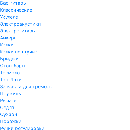
Бас-гитары
Классические
Укулеле
Электроакустики
Электрогитары
Анкеры
Колки
Колки поштучно
Бриджи
Стоп-бары
Тремоло
Топ-Локи
Запчасти для тремоло
Пружины
Рычаги
Седла
Сухари
Порожки
Ручки регулировки