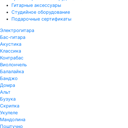
Гитарные аксессуары
Студийное оборудование
Подарочные сертификаты
Электрогитара
Бас-гитара
Акустика
Классика
Контрабас
Виолончель
Балалайка
Банджо
Домра
Альт
Бузука
Скрипка
Укулеле
Мандолина
Поштучно