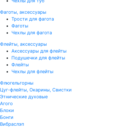
Чехлы для туб
Фаготы, аксессуары
Трости для фагота
Фаготы
Чехлы для фагота
Флейты, аксессуары
Аксессуары для флейты
Подушечки для флейты
Флейты
Чехлы для флейты
Флюгельгорны
Цуг-флейты, Окарины, Свистки
Этнические духовые
Агого
Блоки
Бонги
Вибраслэп