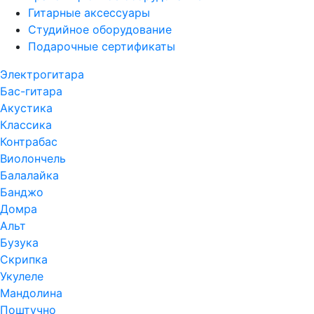
Гитарные аксессуары
Студийное оборудование
Подарочные сертификаты
Электрогитара
Бас-гитара
Акустика
Классика
Контрабас
Виолончель
Балалайка
Банджо
Домра
Альт
Бузука
Скрипка
Укулеле
Мандолина
Поштучно