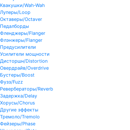
Квакушки/Wah-Wah
Луперы/Loop
Октаверы/Octaver
Педалборды
Фленджеры/Flanger
Флэнжеры/Flanger
Предусилители
Усилители мощности
Дисторшн/Distortion
Овердрайв/Overdrive
Бустеры/Boost
Фузз/Fuzz
Ревербераторы/Reverb
Задержка/Delay
Хорусы/Chorus
Другие эффекты
Тремоло/Tremolo
Фейзеры/Phase