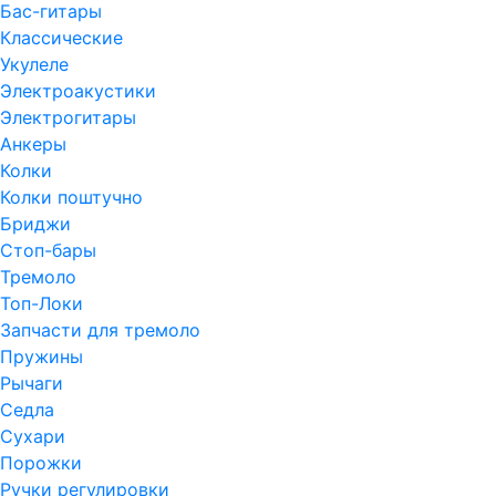
Бас-гитары
Классические
Укулеле
Электроакустики
Электрогитары
Анкеры
Колки
Колки поштучно
Бриджи
Стоп-бары
Тремоло
Топ-Локи
Запчасти для тремоло
Пружины
Рычаги
Седла
Сухари
Порожки
Ручки регулировки