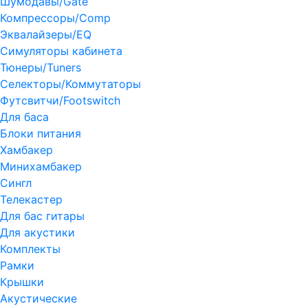
Шумодавы/Gate
Компрессоры/Comp
Эквалайзеры/EQ
Симуляторы кабинета
Тюнеры/Tuners
Селекторы/Коммутаторы
Футсвитчи/Footswitch
Для баса
Блоки питания
Хамбакер
Минихамбакер
Сингл
Телекастер
Для бас гитары
Для акустики
Комплекты
Рамки
Крышки
Акустические