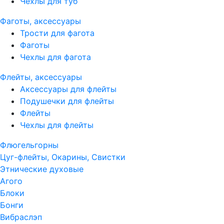
Чехлы для туб
Фаготы, аксессуары
Трости для фагота
Фаготы
Чехлы для фагота
Флейты, аксессуары
Аксессуары для флейты
Подушечки для флейты
Флейты
Чехлы для флейты
Флюгельгорны
Цуг-флейты, Окарины, Свистки
Этнические духовые
Агого
Блоки
Бонги
Вибраслэп