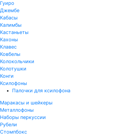
Гуиро
Джембе
Кабасы
Калимбы
Кастаньеты
Кахоны
Клавес
Ковбелы
Колокольчики
Колотушки
Конги
Ксилофоны
Палочки для ксилофона
Маракасы и шейкеры
Металлофоны
Наборы перкуссии
Рубели
Стомпбокс