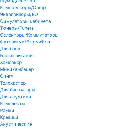
Шумодавы/Gate
Компрессоры/Comp
Эквалайзеры/EQ
Симуляторы кабинета
Тюнеры/Tuners
Селекторы/Коммутаторы
Футсвитчи/Footswitch
Для баса
Блоки питания
Хамбакер
Минихамбакер
Сингл
Телекастер
Для бас гитары
Для акустики
Комплекты
Рамки
Крышки
Акустические