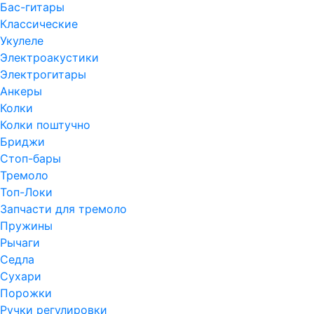
Бас-гитары
Классические
Укулеле
Электроакустики
Электрогитары
Анкеры
Колки
Колки поштучно
Бриджи
Стоп-бары
Тремоло
Топ-Локи
Запчасти для тремоло
Пружины
Рычаги
Седла
Сухари
Порожки
Ручки регулировки