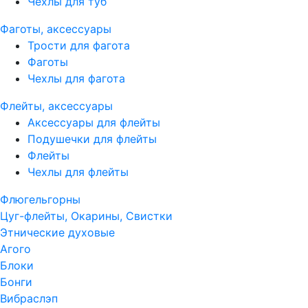
Чехлы для туб
Фаготы, аксессуары
Трости для фагота
Фаготы
Чехлы для фагота
Флейты, аксессуары
Аксессуары для флейты
Подушечки для флейты
Флейты
Чехлы для флейты
Флюгельгорны
Цуг-флейты, Окарины, Свистки
Этнические духовые
Агого
Блоки
Бонги
Вибраслэп