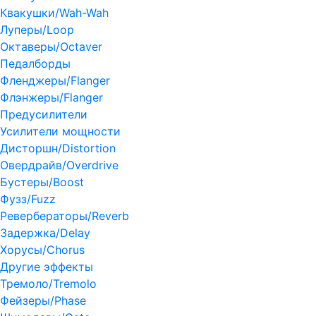
Квакушки/Wah-Wah
Луперы/Loop
Октаверы/Octaver
Педалборды
Фленджеры/Flanger
Флэнжеры/Flanger
Предусилители
Усилители мощности
Дисторшн/Distortion
Овердрайв/Overdrive
Бустеры/Boost
Фузз/Fuzz
Ревербераторы/Reverb
Задержка/Delay
Хорусы/Chorus
Другие эффекты
Тремоло/Tremolo
Фейзеры/Phase