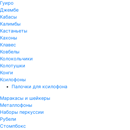
Гуиро
Джембе
Кабасы
Калимбы
Кастаньеты
Кахоны
Клавес
Ковбелы
Колокольчики
Колотушки
Конги
Ксилофоны
Палочки для ксилофона
Маракасы и шейкеры
Металлофоны
Наборы перкуссии
Рубели
Стомпбокс