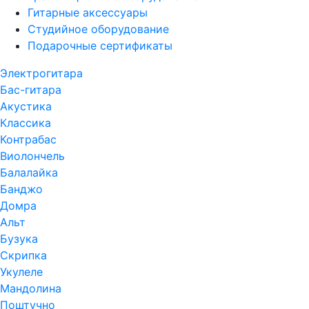
Гитарные аксессуары
Студийное оборудование
Подарочные сертификаты
Электрогитара
Бас-гитара
Акустика
Классика
Контрабас
Виолончель
Балалайка
Банджо
Домра
Альт
Бузука
Скрипка
Укулеле
Мандолина
Поштучно