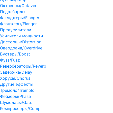
Октаверы/Octaver
Педалборды
Фленджеры/Flanger
Флэнжеры/Flanger
Предусилители
Усилители мощности
Дисторшн/Distortion
Овердрайв/Overdrive
Бустеры/Boost
Фузз/Fuzz
Ревербераторы/Reverb
Задержка/Delay
Хорусы/Chorus
Другие эффекты
Тремоло/Tremolo
Фейзеры/Phase
Шумодавы/Gate
Компрессоры/Comp