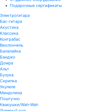
Подарочные сертификаты
Электрогитара
Бас-гитара
Акустика
Классика
Контрабас
Виолончель
Балалайка
Банджо
Домра
Альт
Бузука
Скрипка
Укулеле
Мандолина
Поштучно
Квакушки/Wah-Wah
Луперы/Loop