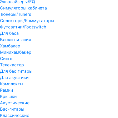
Эквалайзеры/EQ
Симуляторы кабинета
Тюнеры/Tuners
Селекторы/Коммутаторы
Футсвитчи/Footswitch
Для баса
Блоки питания
Хамбакер
Минихамбакер
Сингл
Телекастер
Для бас гитары
Для акустики
Комплекты
Рамки
Крышки
Акустические
Бас-гитары
Классические