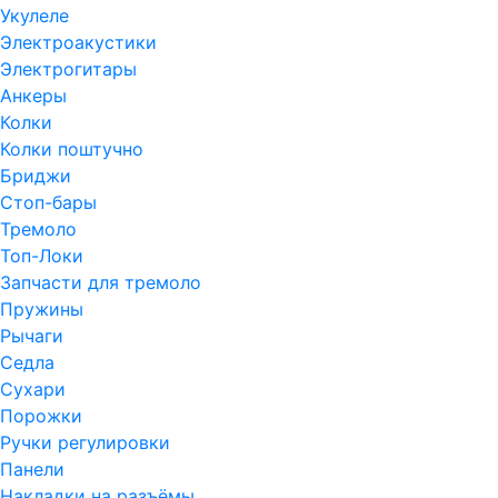
Укулеле
Электроакустики
Электрогитары
Анкеры
Колки
Колки поштучно
Бриджи
Стоп-бары
Тремоло
Топ-Локи
Запчасти для тремоло
Пружины
Рычаги
Седла
Сухари
Порожки
Ручки регулировки
Панели
Накладки на разъёмы