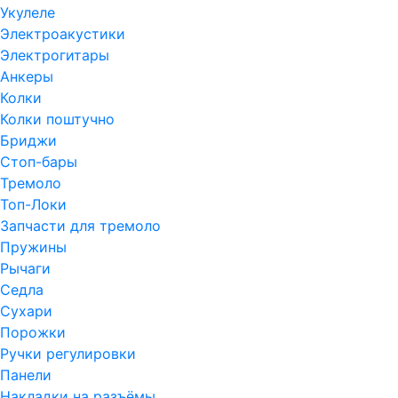
Укулеле
Электроакустики
Электрогитары
Анкеры
Колки
Колки поштучно
Бриджи
Стоп-бары
Тремоло
Топ-Локи
Запчасти для тремоло
Пружины
Рычаги
Седла
Сухари
Порожки
Ручки регулировки
Панели
Накладки на разъёмы