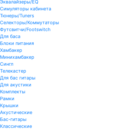
Эквалайзеры/EQ
Симуляторы кабинета
Тюнеры/Tuners
Селекторы/Коммутаторы
Футсвитчи/Footswitch
Для баса
Блоки питания
Хамбакер
Минихамбакер
Сингл
Телекастер
Для бас гитары
Для акустики
Комплекты
Рамки
Крышки
Акустические
Бас-гитары
Классические