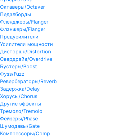
Октаверы/Octaver
Педалборды
Фленджеры/Flanger
Флэнжеры/Flanger
Предусилители
Усилители мощности
Дисторшн/Distortion
Овердрайв/Overdrive
Бустеры/Boost
Фузз/Fuzz
Ревербераторы/Reverb
Задержка/Delay
Хорусы/Chorus
Другие эффекты
Тремоло/Tremolo
Фейзеры/Phase
Шумодавы/Gate
Компрессоры/Comp