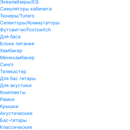
Эквалайзеры/EQ
Симуляторы кабинета
Тюнеры/Tuners
Селекторы/Коммутаторы
Футсвитчи/Footswitch
Для баса
Блоки питания
Хамбакер
Минихамбакер
Сингл
Телекастер
Для бас гитары
Для акустики
Комплекты
Рамки
Крышки
Акустические
Бас-гитары
Классические