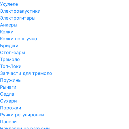
Укулеле
Электроакустики
Электрогитары
Анкеры
Колки
Колки поштучно
Бриджи
Стоп-бары
Тремоло
Топ-Локи
Запчасти для тремоло
Пружины
Рычаги
Седла
Сухари
Порожки
Ручки регулировки
Панели
Накладки на разъёмы