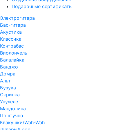
Подарочные сертификаты
Электрогитара
Бас-гитара
Акустика
Классика
Контрабас
Виолончель
Балалайка
Банджо
Домра
Альт
Бузука
Скрипка
Укулеле
Мандолина
Поштучно
Квакушки/Wah-Wah
Луперы/Loop