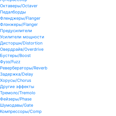
Октаверы/Octaver
Педалборды
Фленджеры/Flanger
Флэнжеры/Flanger
Предусилители
Усилители мощности
Дисторшн/Distortion
Овердрайв/Overdrive
Бустеры/Boost
Фузз/Fuzz
Ревербераторы/Reverb
Задержка/Delay
Хорусы/Chorus
Другие эффекты
Тремоло/Tremolo
Фейзеры/Phase
Шумодавы/Gate
Компрессоры/Comp