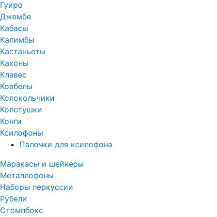
Гуиро
Джембе
Кабасы
Калимбы
Кастаньеты
Кахоны
Клавес
Ковбелы
Колокольчики
Колотушки
Конги
Ксилофоны
Палочки для ксилофона
Маракасы и шейкеры
Металлофоны
Наборы перкуссии
Рубели
Стомпбокс