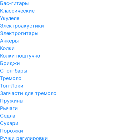
Бас-гитары
Классические
Укулеле
Электроакустики
Электрогитары
Анкеры
Колки
Колки поштучно
Бриджи
Стоп-бары
Тремоло
Топ-Локи
Запчасти для тремоло
Пружины
Рычаги
Седла
Сухари
Порожки
Ручки регулировки