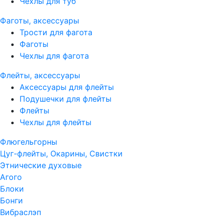
Чехлы для туб
Фаготы, аксессуары
Трости для фагота
Фаготы
Чехлы для фагота
Флейты, аксессуары
Аксессуары для флейты
Подушечки для флейты
Флейты
Чехлы для флейты
Флюгельгорны
Цуг-флейты, Окарины, Свистки
Этнические духовые
Агого
Блоки
Бонги
Вибраслэп