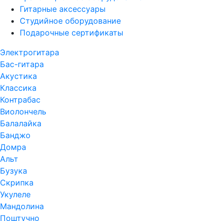
Гитарные аксессуары
Студийное оборудование
Подарочные сертификаты
Электрогитара
Бас-гитара
Акустика
Классика
Контрабас
Виолончель
Балалайка
Банджо
Домра
Альт
Бузука
Скрипка
Укулеле
Мандолина
Поштучно