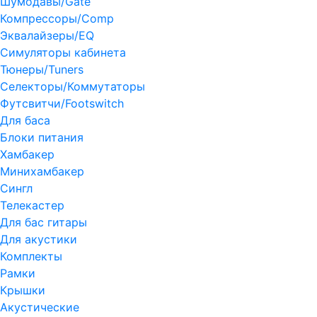
Шумодавы/Gate
Компрессоры/Comp
Эквалайзеры/EQ
Симуляторы кабинета
Тюнеры/Tuners
Селекторы/Коммутаторы
Футсвитчи/Footswitch
Для баса
Блоки питания
Хамбакер
Минихамбакер
Сингл
Телекастер
Для бас гитары
Для акустики
Комплекты
Рамки
Крышки
Акустические