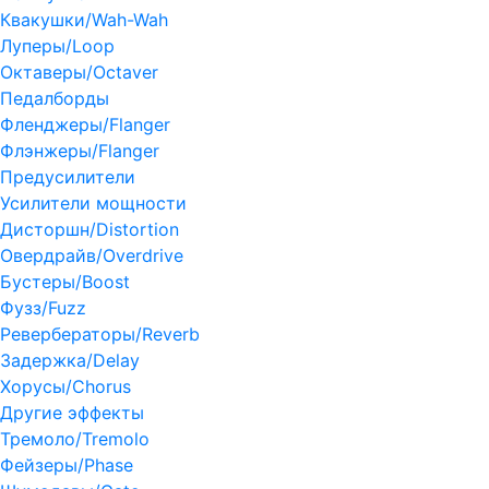
Квакушки/Wah-Wah
Луперы/Loop
Октаверы/Octaver
Педалборды
Фленджеры/Flanger
Флэнжеры/Flanger
Предусилители
Усилители мощности
Дисторшн/Distortion
Овердрайв/Overdrive
Бустеры/Boost
Фузз/Fuzz
Ревербераторы/Reverb
Задержка/Delay
Хорусы/Chorus
Другие эффекты
Тремоло/Tremolo
Фейзеры/Phase