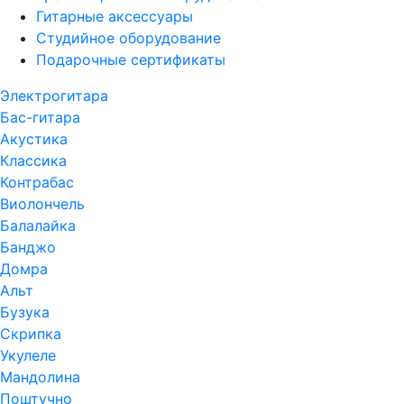
Гитарные аксессуары
Студийное оборудование
Подарочные сертификаты
Электрогитара
Бас-гитара
Акустика
Классика
Контрабас
Виолончель
Балалайка
Банджо
Домра
Альт
Бузука
Скрипка
Укулеле
Мандолина
Поштучно