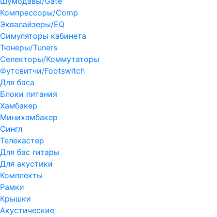
Шумодавы/Gate
Компрессоры/Comp
Эквалайзеры/EQ
Симуляторы кабинета
Тюнеры/Tuners
Селекторы/Коммутаторы
Футсвитчи/Footswitch
Для баса
Блоки питания
Хамбакер
Минихамбакер
Сингл
Телекастер
Для бас гитары
Для акустики
Комплекты
Рамки
Крышки
Акустические