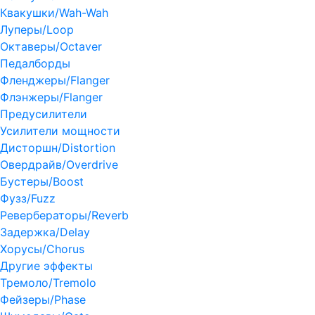
Квакушки/Wah-Wah
Луперы/Loop
Октаверы/Octaver
Педалборды
Фленджеры/Flanger
Флэнжеры/Flanger
Предусилители
Усилители мощности
Дисторшн/Distortion
Овердрайв/Overdrive
Бустеры/Boost
Фузз/Fuzz
Ревербераторы/Reverb
Задержка/Delay
Хорусы/Chorus
Другие эффекты
Тремоло/Tremolo
Фейзеры/Phase