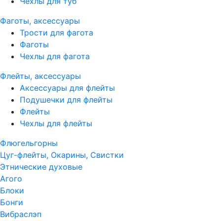
Чехлы для туб
Фаготы, аксессуары
Трости для фагота
Фаготы
Чехлы для фагота
Флейты, аксессуары
Аксессуары для флейты
Подушечки для флейты
Флейты
Чехлы для флейты
Флюгельгорны
Цуг-флейты, Окарины, Свистки
Этнические духовые
Агого
Блоки
Бонги
Вибраслэп