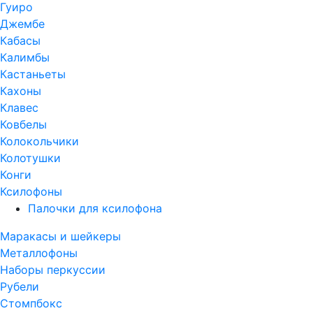
Гуиро
Джембе
Кабасы
Калимбы
Кастаньеты
Кахоны
Клавес
Ковбелы
Колокольчики
Колотушки
Конги
Ксилофоны
Палочки для ксилофона
Маракасы и шейкеры
Металлофоны
Наборы перкуссии
Рубели
Стомпбокс