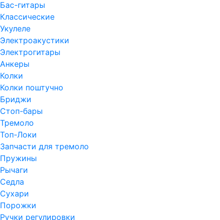
Бас-гитары
Классические
Укулеле
Электроакустики
Электрогитары
Анкеры
Колки
Колки поштучно
Бриджи
Стоп-бары
Тремоло
Топ-Локи
Запчасти для тремоло
Пружины
Рычаги
Седла
Сухари
Порожки
Ручки регулировки