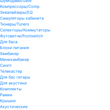
Шумодавы/Gate
Компрессоры/Comp
Эквалайзеры/EQ
Симуляторы кабинета
Тюнеры/Tuners
Селекторы/Коммутаторы
Футсвитчи/Footswitch
Для баса
Блоки питания
Хамбакер
Минихамбакер
Сингл
Телекастер
Для бас гитары
Для акустики
Комплекты
Рамки
Крышки
Акустические