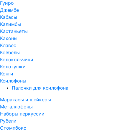
Гуиро
Джембе
Кабасы
Калимбы
Кастаньеты
Кахоны
Клавес
Ковбелы
Колокольчики
Колотушки
Конги
Ксилофоны
Палочки для ксилофона
Маракасы и шейкеры
Металлофоны
Наборы перкуссии
Рубели
Стомпбокс