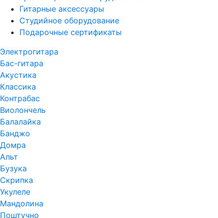
Гитарные аксессуары
Студийное оборудование
Подарочные сертификаты
Электрогитара
Бас-гитара
Акустика
Классика
Контрабас
Виолончель
Балалайка
Банджо
Домра
Альт
Бузука
Скрипка
Укулеле
Мандолина
Поштучно