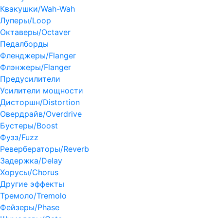
Квакушки/Wah-Wah
Луперы/Loop
Октаверы/Octaver
Педалборды
Фленджеры/Flanger
Флэнжеры/Flanger
Предусилители
Усилители мощности
Дисторшн/Distortion
Овердрайв/Overdrive
Бустеры/Boost
Фузз/Fuzz
Ревербераторы/Reverb
Задержка/Delay
Хорусы/Chorus
Другие эффекты
Тремоло/Tremolo
Фейзеры/Phase