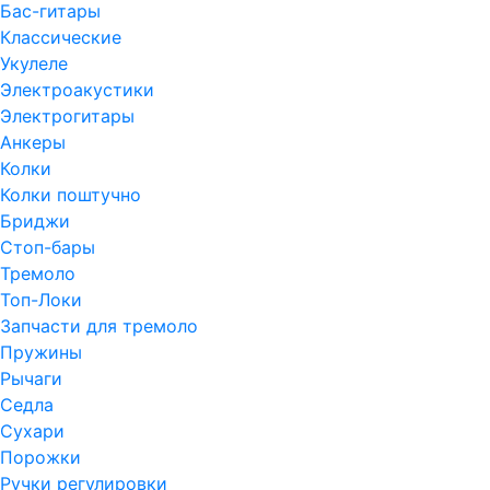
Бас-гитары
Классические
Укулеле
Электроакустики
Электрогитары
Анкеры
Колки
Колки поштучно
Бриджи
Стоп-бары
Тремоло
Топ-Локи
Запчасти для тремоло
Пружины
Рычаги
Седла
Сухари
Порожки
Ручки регулировки