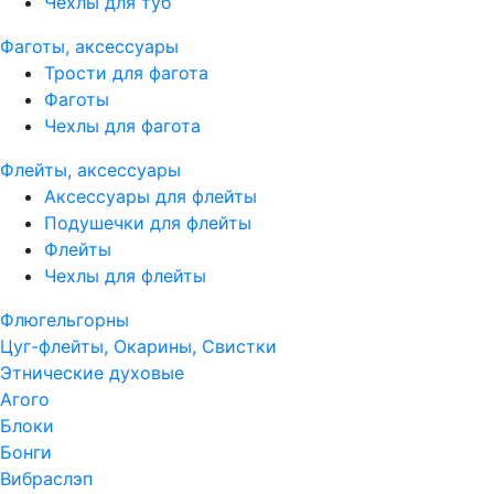
Чехлы для туб
Фаготы, аксессуары
Трости для фагота
Фаготы
Чехлы для фагота
Флейты, аксессуары
Аксессуары для флейты
Подушечки для флейты
Флейты
Чехлы для флейты
Флюгельгорны
Цуг-флейты, Окарины, Свистки
Этнические духовые
Агого
Блоки
Бонги
Вибраслэп