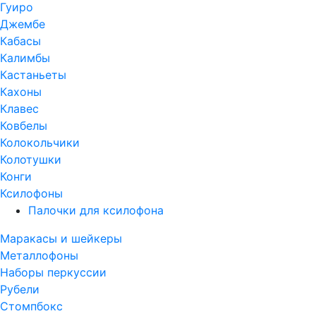
Гуиро
Джембе
Кабасы
Калимбы
Кастаньеты
Кахоны
Клавес
Ковбелы
Колокольчики
Колотушки
Конги
Ксилофоны
Палочки для ксилофона
Маракасы и шейкеры
Металлофоны
Наборы перкуссии
Рубели
Стомпбокс