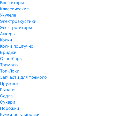
Бас-гитары
Классические
Укулеле
Электроакустики
Электрогитары
Анкеры
Колки
Колки поштучно
Бриджи
Стоп-бары
Тремоло
Топ-Локи
Запчасти для тремоло
Пружины
Рычаги
Седла
Сухари
Порожки
Ручки регулировки