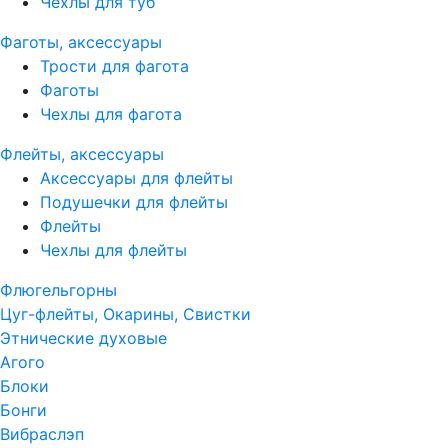
Чехлы для туб
Фаготы, аксессуары
Трости для фагота
Фаготы
Чехлы для фагота
Флейты, аксессуары
Аксессуары для флейты
Подушечки для флейты
Флейты
Чехлы для флейты
Флюгельгорны
Цуг-флейты, Окарины, Свистки
Этнические духовые
Агого
Блоки
Бонги
Вибраслэп