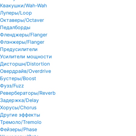
Квакушки/Wah-Wah
Луперы/Loop
Октаверы/Octaver
Педалборды
Фленджеры/Flanger
Флэнжеры/Flanger
Предусилители
Усилители мощности
Дисторшн/Distortion
Овердрайв/Overdrive
Бустеры/Boost
Фузз/Fuzz
Ревербераторы/Reverb
Задержка/Delay
Хорусы/Chorus
Другие эффекты
Тремоло/Tremolo
Фейзеры/Phase