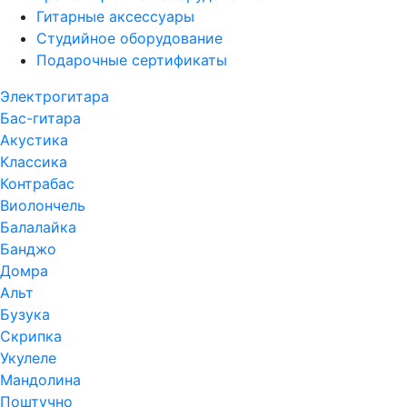
Гитарные аксессуары
Студийное оборудование
Подарочные сертификаты
Электрогитара
Бас-гитара
Акустика
Классика
Контрабас
Виолончель
Балалайка
Банджо
Домра
Альт
Бузука
Скрипка
Укулеле
Мандолина
Поштучно