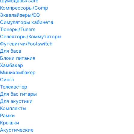
Шумодавы/Gate
Компрессоры/Comp
Эквалайзеры/EQ
Симуляторы кабинета
Тюнеры/Tuners
Селекторы/Коммутаторы
Футсвитчи/Footswitch
Для баса
Блоки питания
Хамбакер
Минихамбакер
Сингл
Телекастер
Для бас гитары
Для акустики
Комплекты
Рамки
Крышки
Акустические