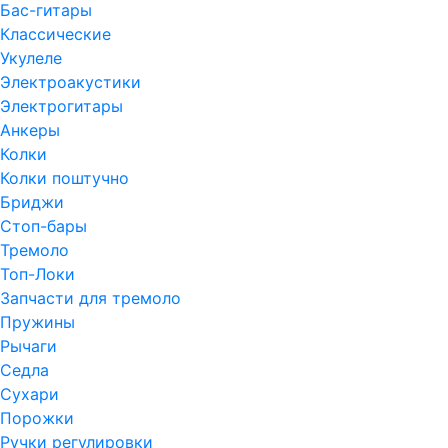
Бас-гитары
Классические
Укулеле
Электроакустики
Электрогитары
Анкеры
Колки
Колки поштучно
Бриджи
Стоп-бары
Тремоло
Топ-Локи
Запчасти для тремоло
Пружины
Рычаги
Седла
Сухари
Порожки
Ручки регулировки