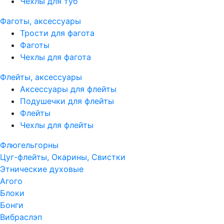
Чехлы для туб
Фаготы, аксессуары
Трости для фагота
Фаготы
Чехлы для фагота
Флейты, аксессуары
Аксессуары для флейты
Подушечки для флейты
Флейты
Чехлы для флейты
Флюгельгорны
Цуг-флейты, Окарины, Свистки
Этнические духовые
Агого
Блоки
Бонги
Вибраслэп