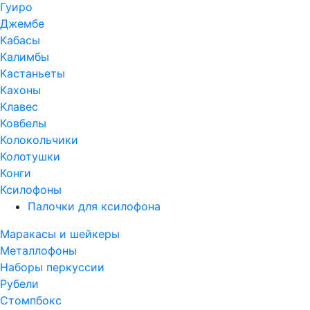
Гуиро
Джембе
Кабасы
Калимбы
Кастаньеты
Кахоны
Клавес
Ковбелы
Колокольчики
Колотушки
Конги
Ксилофоны
Палочки для ксилофона
Маракасы и шейкеры
Металлофоны
Наборы перкуссии
Рубели
Стомпбокс