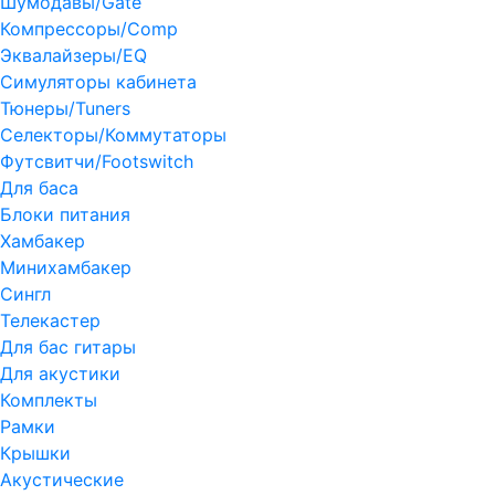
Шумодавы/Gate
Компрессоры/Comp
Эквалайзеры/EQ
Симуляторы кабинета
Тюнеры/Tuners
Селекторы/Коммутаторы
Футсвитчи/Footswitch
Для баса
Блоки питания
Хамбакер
Минихамбакер
Сингл
Телекастер
Для бас гитары
Для акустики
Комплекты
Рамки
Крышки
Акустические