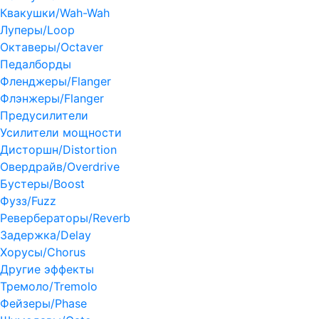
Квакушки/Wah-Wah
Луперы/Loop
Октаверы/Octaver
Педалборды
Фленджеры/Flanger
Флэнжеры/Flanger
Предусилители
Усилители мощности
Дисторшн/Distortion
Овердрайв/Overdrive
Бустеры/Boost
Фузз/Fuzz
Ревербераторы/Reverb
Задержка/Delay
Хорусы/Chorus
Другие эффекты
Тремоло/Tremolo
Фейзеры/Phase