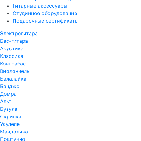
Гитарные аксессуары
Студийное оборудование
Подарочные сертификаты
Электрогитара
Бас-гитара
Акустика
Классика
Контрабас
Виолончель
Балалайка
Банджо
Домра
Альт
Бузука
Скрипка
Укулеле
Мандолина
Поштучно