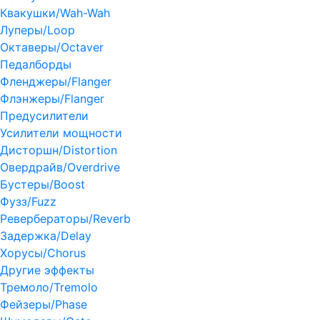
Квакушки/Wah-Wah
Луперы/Loop
Октаверы/Octaver
Педалборды
Фленджеры/Flanger
Флэнжеры/Flanger
Предусилители
Усилители мощности
Дисторшн/Distortion
Овердрайв/Overdrive
Бустеры/Boost
Фузз/Fuzz
Ревербераторы/Reverb
Задержка/Delay
Хорусы/Chorus
Другие эффекты
Тремоло/Tremolo
Фейзеры/Phase