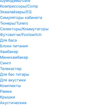
Шумодавы/Gate
Компрессоры/Comp
Эквалайзеры/EQ
Симуляторы кабинета
Тюнеры/Tuners
Селекторы/Коммутаторы
Футсвитчи/Footswitch
Для баса
Блоки питания
Хамбакер
Минихамбакер
Сингл
Телекастер
Для бас гитары
Для акустики
Комплекты
Рамки
Крышки
Акустические