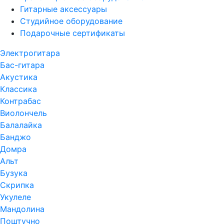
Гитарные аксессуары
Студийное оборудование
Подарочные сертификаты
Электрогитара
Бас-гитара
Акустика
Классика
Контрабас
Виолончель
Балалайка
Банджо
Домра
Альт
Бузука
Скрипка
Укулеле
Мандолина
Поштучно