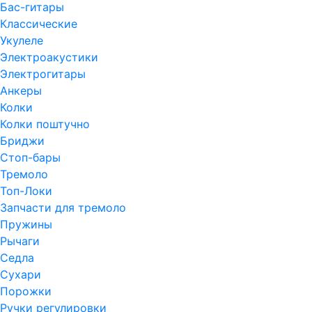
Бас-гитары
Классические
Укулеле
Электроакустики
Электрогитары
Анкеры
Колки
Колки поштучно
Бриджи
Стоп-бары
Тремоло
Топ-Локи
Запчасти для тремоло
Пружины
Рычаги
Седла
Сухари
Порожки
Ручки регулировки