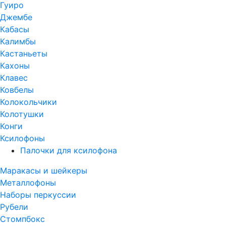
Гуиро
Джембе
Кабасы
Калимбы
Кастаньеты
Кахоны
Клавес
Ковбелы
Колокольчики
Колотушки
Конги
Ксилофоны
Палочки для ксилофона
Маракасы и шейкеры
Металлофоны
Наборы перкуссии
Рубели
Стомпбокс