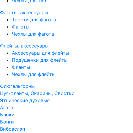
Чехлы для туб
Фаготы, аксессуары
Трости для фагота
Фаготы
Чехлы для фагота
Флейты, аксессуары
Аксессуары для флейты
Подушечки для флейты
Флейты
Чехлы для флейты
Флюгельгорны
Цуг-флейты, Окарины, Свистки
Этнические духовые
Агого
Блоки
Бонги
Вибраслэп