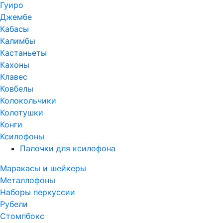
Гуиро
Джембе
Кабасы
Калимбы
Кастаньеты
Кахоны
Клавес
Ковбелы
Колокольчики
Колотушки
Конги
Ксилофоны
Палочки для ксилофона
Маракасы и шейкеры
Металлофоны
Наборы перкуссии
Рубели
Стомпбокс