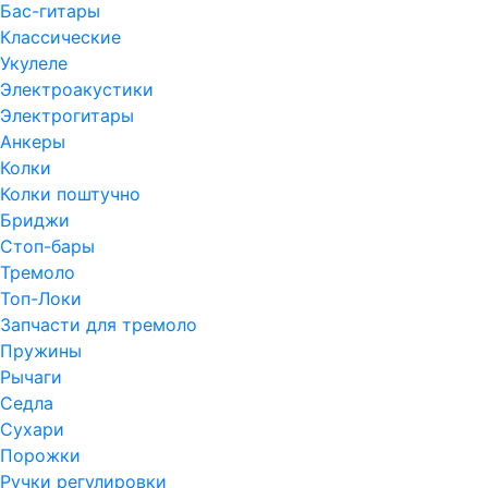
Бас-гитары
Классические
Укулеле
Электроакустики
Электрогитары
Анкеры
Колки
Колки поштучно
Бриджи
Стоп-бары
Тремоло
Топ-Локи
Запчасти для тремоло
Пружины
Рычаги
Седла
Сухари
Порожки
Ручки регулировки