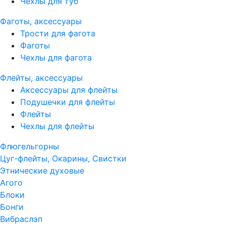
Чехлы для туб
Фаготы, аксессуары
Трости для фагота
Фаготы
Чехлы для фагота
Флейты, аксессуары
Аксессуары для флейты
Подушечки для флейты
Флейты
Чехлы для флейты
Флюгельгорны
Цуг-флейты, Окарины, Свистки
Этнические духовые
Агого
Блоки
Бонги
Вибраслэп