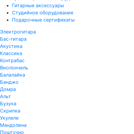
Гитарные аксессуары
Студийное оборудование
Подарочные сертификаты
Электрогитара
Бас-гитара
Акустика
Классика
Контрабас
Виолончель
Балалайка
Банджо
Домра
Альт
Бузука
Скрипка
Укулеле
Мандолина
Поштучно