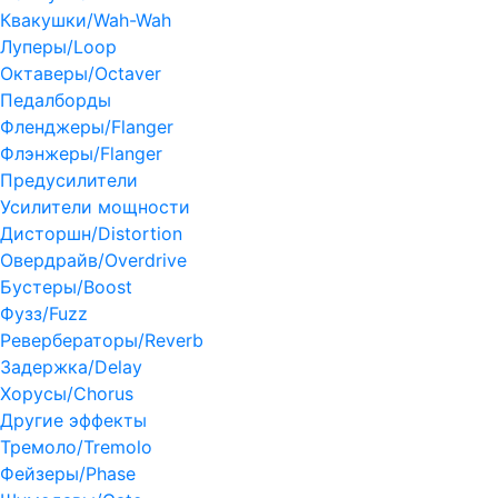
Квакушки/Wah-Wah
Луперы/Loop
Октаверы/Octaver
Педалборды
Фленджеры/Flanger
Флэнжеры/Flanger
Предусилители
Усилители мощности
Дисторшн/Distortion
Овердрайв/Overdrive
Бустеры/Boost
Фузз/Fuzz
Ревербераторы/Reverb
Задержка/Delay
Хорусы/Chorus
Другие эффекты
Тремоло/Tremolo
Фейзеры/Phase