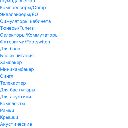
Шумодавы/Gate
Компрессоры/Comp
Эквалайзеры/EQ
Симуляторы кабинета
Тюнеры/Tuners
Селекторы/Коммутаторы
Футсвитчи/Footswitch
Для баса
Блоки питания
Хамбакер
Минихамбакер
Сингл
Телекастер
Для бас гитары
Для акустики
Комплекты
Рамки
Крышки
Акустические