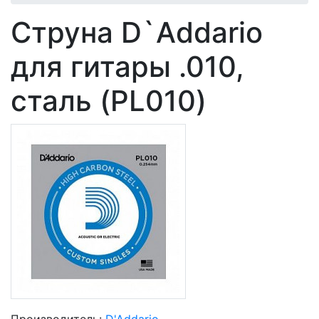
Струна D`Addario
для гитары .010,
сталь (PL010)