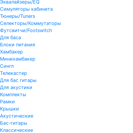
Эквалайзеры/EQ
Симуляторы кабинета
Тюнеры/Tuners
Селекторы/Коммутаторы
Футсвитчи/Footswitch
Для баса
Блоки питания
Хамбакер
Минихамбакер
Сингл
Телекастер
Для бас гитары
Для акустики
Комплекты
Рамки
Крышки
Акустические
Бас-гитары
Классические