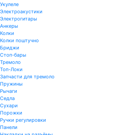
Укулеле
Электроакустики
Электрогитары
Анкеры
Колки
Колки поштучно
Бриджи
Стоп-бары
Тремоло
Топ-Локи
Запчасти для тремоло
Пружины
Рычаги
Седла
Сухари
Порожки
Ручки регулировки
Панели
Накладки на разъёмы