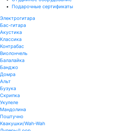
Подарочные сертификаты
Электрогитара
Бас-гитара
Акустика
Классика
Контрабас
Виолончель
Балалайка
Банджо
Домра
Альт
Бузука
Скрипка
Укулеле
Мандолина
Поштучно
Квакушки/Wah-Wah
Луперы/Loop