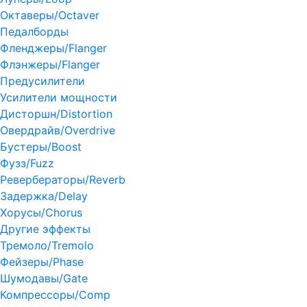
Октаверы/Octaver
Педалборды
Фленджеры/Flanger
Флэнжеры/Flanger
Предусилители
Усилители мощности
Дисторшн/Distortion
Овердрайв/Overdrive
Бустеры/Boost
Фузз/Fuzz
Ревербераторы/Reverb
Задержка/Delay
Хорусы/Chorus
Другие эффекты
Тремоло/Tremolo
Фейзеры/Phase
Шумодавы/Gate
Компрессоры/Comp