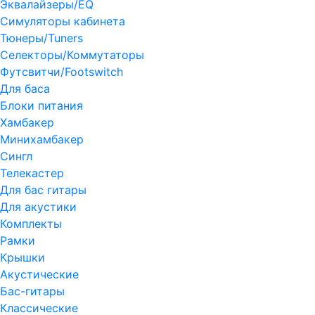
Эквалайзеры/EQ
Симуляторы кабинета
Тюнеры/Tuners
Селекторы/Коммутаторы
Футсвитчи/Footswitch
Для баса
Блоки питания
Хамбакер
Минихамбакер
Сингл
Телекастер
Для бас гитары
Для акустики
Комплекты
Рамки
Крышки
Акустические
Бас-гитары
Классические