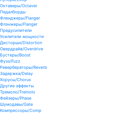
Октаверы/Octaver
Педалборды
Фленджеры/Flanger
Флэнжеры/Flanger
Предусилители
Усилители мощности
Дисторшн/Distortion
Овердрайв/Overdrive
Бустеры/Boost
Фузз/Fuzz
Ревербераторы/Reverb
Задержка/Delay
Хорусы/Chorus
Другие эффекты
Тремоло/Tremolo
Фейзеры/Phase
Шумодавы/Gate
Компрессоры/Comp