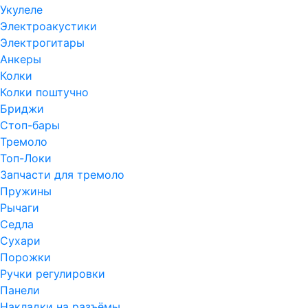
Укулеле
Электроакустики
Электрогитары
Анкеры
Колки
Колки поштучно
Бриджи
Стоп-бары
Тремоло
Топ-Локи
Запчасти для тремоло
Пружины
Рычаги
Седла
Сухари
Порожки
Ручки регулировки
Панели
Накладки на разъёмы