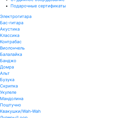
Подарочные сертификаты
Электрогитара
Бас-гитара
Акустика
Классика
Контрабас
Виолончель
Балалайка
Банджо
Домра
Альт
Бузука
Скрипка
Укулеле
Мандолина
Поштучно
Квакушки/Wah-Wah
Луперы/Loop