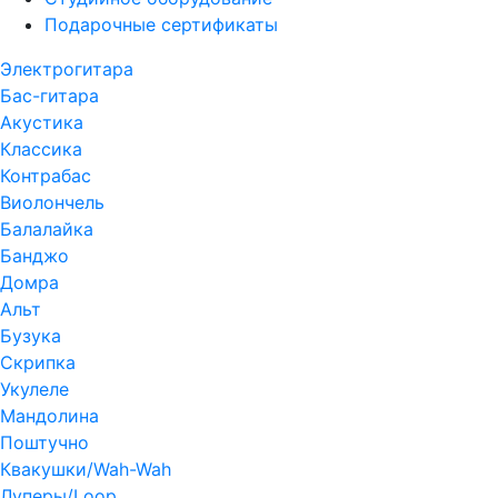
Подарочные сертификаты
Электрогитара
Бас-гитара
Акустика
Классика
Контрабас
Виолончель
Балалайка
Банджо
Домра
Альт
Бузука
Скрипка
Укулеле
Мандолина
Поштучно
Квакушки/Wah-Wah
Луперы/Loop