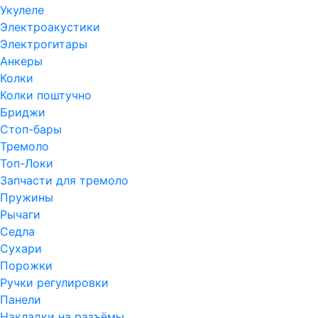
Укулеле
Электроакустики
Электрогитары
Анкеры
Колки
Колки поштучно
Бриджи
Стоп-бары
Тремоло
Топ-Локи
Запчасти для тремоло
Пружины
Рычаги
Седла
Сухари
Порожки
Ручки регулировки
Панели
Накладки на разъёмы