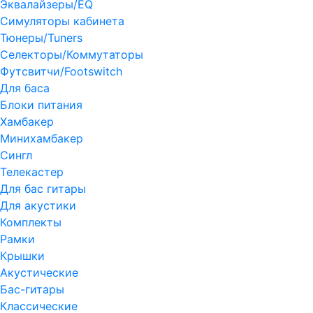
Эквалайзеры/EQ
Симуляторы кабинета
Тюнеры/Tuners
Селекторы/Коммутаторы
Футсвитчи/Footswitch
Для баса
Блоки питания
Хамбакер
Минихамбакер
Сингл
Телекастер
Для бас гитары
Для акустики
Комплекты
Рамки
Крышки
Акустические
Бас-гитары
Классические