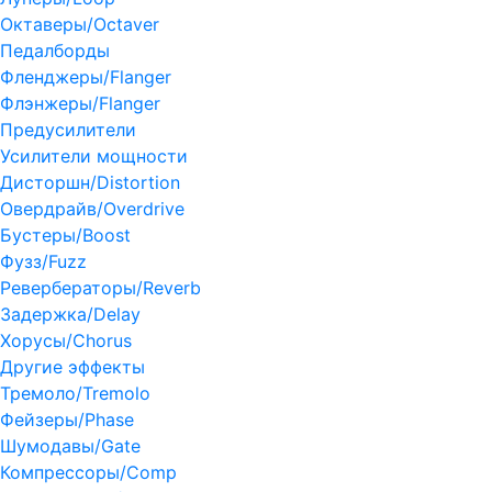
Октаверы/Octaver
Педалборды
Фленджеры/Flanger
Флэнжеры/Flanger
Предусилители
Усилители мощности
Дисторшн/Distortion
Овердрайв/Overdrive
Бустеры/Boost
Фузз/Fuzz
Ревербераторы/Reverb
Задержка/Delay
Хорусы/Chorus
Другие эффекты
Тремоло/Tremolo
Фейзеры/Phase
Шумодавы/Gate
Компрессоры/Comp