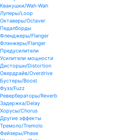
Квакушки/Wah-Wah
Луперы/Loop
Октаверы/Octaver
Педалборды
Фленджеры/Flanger
Флэнжеры/Flanger
Предусилители
Усилители мощности
Дисторшн/Distortion
Овердрайв/Overdrive
Бустеры/Boost
Фузз/Fuzz
Ревербераторы/Reverb
Задержка/Delay
Хорусы/Chorus
Другие эффекты
Тремоло/Tremolo
Фейзеры/Phase