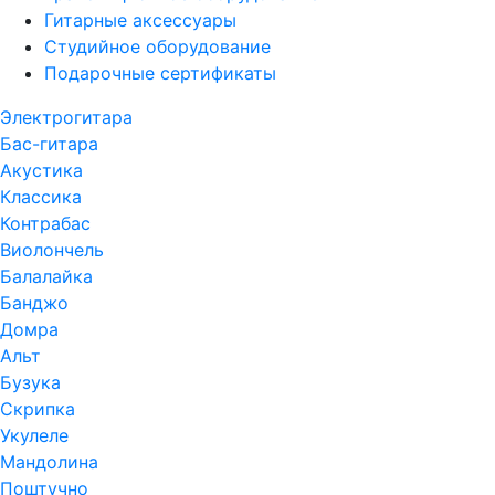
Гитарные аксессуары
Студийное оборудование
Подарочные сертификаты
Электрогитара
Бас-гитара
Акустика
Классика
Контрабас
Виолончель
Балалайка
Банджо
Домра
Альт
Бузука
Скрипка
Укулеле
Мандолина
Поштучно