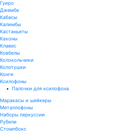
Гуиро
Джембе
Кабасы
Калимбы
Кастаньеты
Кахоны
Клавес
Ковбелы
Колокольчики
Колотушки
Конги
Ксилофоны
Палочки для ксилофона
Маракасы и шейкеры
Металлофоны
Наборы перкуссии
Рубели
Стомпбокс