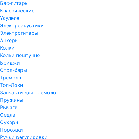
Бас-гитары
Классические
Укулеле
Электроакустики
Электрогитары
Анкеры
Колки
Колки поштучно
Бриджи
Стоп-бары
Тремоло
Топ-Локи
Запчасти для тремоло
Пружины
Рычаги
Седла
Сухари
Порожки
Ручки регулировки