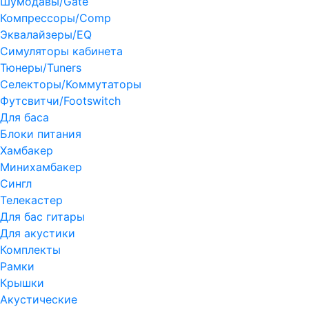
Шумодавы/Gate
Компрессоры/Comp
Эквалайзеры/EQ
Симуляторы кабинета
Тюнеры/Tuners
Селекторы/Коммутаторы
Футсвитчи/Footswitch
Для баса
Блоки питания
Хамбакер
Минихамбакер
Сингл
Телекастер
Для бас гитары
Для акустики
Комплекты
Рамки
Крышки
Акустические