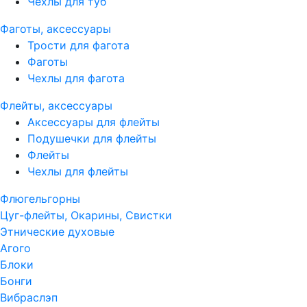
Чехлы для туб
Фаготы, аксессуары
Трости для фагота
Фаготы
Чехлы для фагота
Флейты, аксессуары
Аксессуары для флейты
Подушечки для флейты
Флейты
Чехлы для флейты
Флюгельгорны
Цуг-флейты, Окарины, Свистки
Этнические духовые
Агого
Блоки
Бонги
Вибраслэп