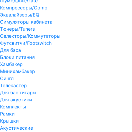
Шумодавы/Gate
Компрессоры/Comp
Эквалайзеры/EQ
Симуляторы кабинета
Тюнеры/Tuners
Селекторы/Коммутаторы
Футсвитчи/Footswitch
Для баса
Блоки питания
Хамбакер
Минихамбакер
Сингл
Телекастер
Для бас гитары
Для акустики
Комплекты
Рамки
Крышки
Акустические