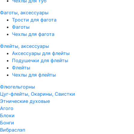
Чехлы для туб
Фаготы, аксессуары
Трости для фагота
Фаготы
Чехлы для фагота
Флейты, аксессуары
Аксессуары для флейты
Подушечки для флейты
Флейты
Чехлы для флейты
Флюгельгорны
Цуг-флейты, Окарины, Свистки
Этнические духовые
Агого
Блоки
Бонги
Вибраслэп