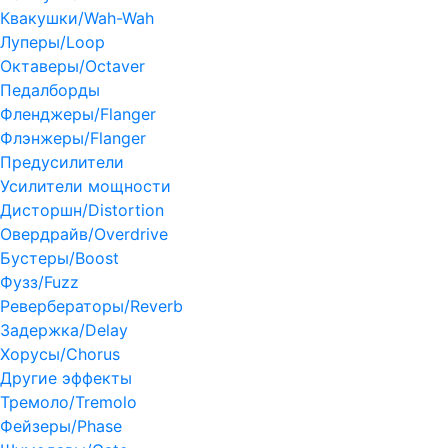
Квакушки/Wah-Wah
Луперы/Loop
Октаверы/Octaver
Педалборды
Фленджеры/Flanger
Флэнжеры/Flanger
Предусилители
Усилители мощности
Дисторшн/Distortion
Овердрайв/Overdrive
Бустеры/Boost
Фузз/Fuzz
Ревербераторы/Reverb
Задержка/Delay
Хорусы/Chorus
Другие эффекты
Тремоло/Tremolo
Фейзеры/Phase