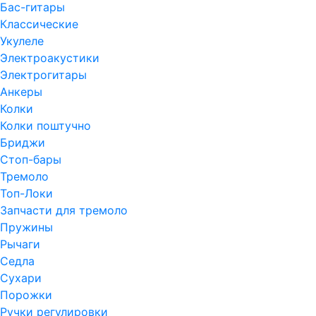
Бас-гитары
Классические
Укулеле
Электроакустики
Электрогитары
Анкеры
Колки
Колки поштучно
Бриджи
Стоп-бары
Тремоло
Топ-Локи
Запчасти для тремоло
Пружины
Рычаги
Седла
Сухари
Порожки
Ручки регулировки