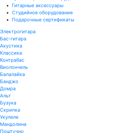
Гитарные аксессуары
Студийное оборудование
Подарочные сертификаты
Электрогитара
Бас-гитара
Акустика
Классика
Контрабас
Виолончель
Балалайка
Банджо
Домра
Альт
Бузука
Скрипка
Укулеле
Мандолина
Поштучно