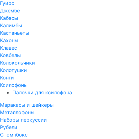
Гуиро
Джембе
Кабасы
Калимбы
Кастаньеты
Кахоны
Клавес
Ковбелы
Колокольчики
Колотушки
Конги
Ксилофоны
Палочки для ксилофона
Маракасы и шейкеры
Металлофоны
Наборы перкуссии
Рубели
Стомпбокс