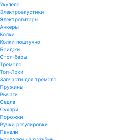
Укулеле
Электроакустики
Электрогитары
Анкеры
Колки
Колки поштучно
Бриджи
Стоп-бары
Тремоло
Топ-Локи
Запчасти для тремоло
Пружины
Рычаги
Седла
Сухари
Порожки
Ручки регулировки
Панели
Накладки на разъёмы