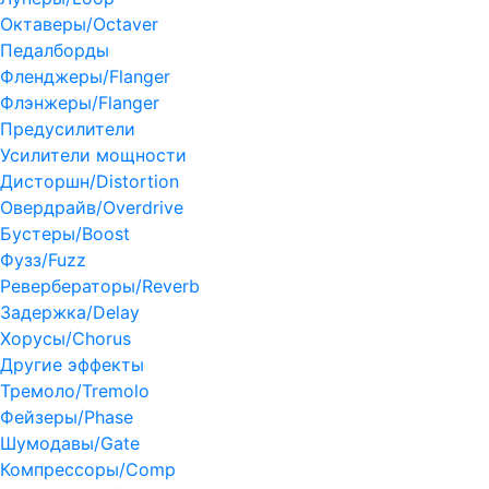
Октаверы/Octaver
Педалборды
Фленджеры/Flanger
Флэнжеры/Flanger
Предусилители
Усилители мощности
Дисторшн/Distortion
Овердрайв/Overdrive
Бустеры/Boost
Фузз/Fuzz
Ревербераторы/Reverb
Задержка/Delay
Хорусы/Chorus
Другие эффекты
Тремоло/Tremolo
Фейзеры/Phase
Шумодавы/Gate
Компрессоры/Comp