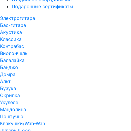
Подарочные сертификаты
Электрогитара
Бас-гитара
Акустика
Классика
Контрабас
Виолончель
Балалайка
Банджо
Домра
Альт
Бузука
Скрипка
Укулеле
Мандолина
Поштучно
Квакушки/Wah-Wah
Луперы/Loop