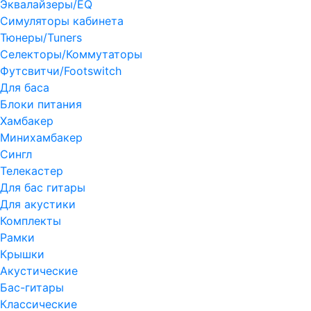
Эквалайзеры/EQ
Симуляторы кабинета
Тюнеры/Tuners
Селекторы/Коммутаторы
Футсвитчи/Footswitch
Для баса
Блоки питания
Хамбакер
Минихамбакер
Сингл
Телекастер
Для бас гитары
Для акустики
Комплекты
Рамки
Крышки
Акустические
Бас-гитары
Классические