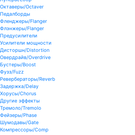
Октаверы/Octaver
Педалборды
Фленджеры/Flanger
Флэнжеры/Flanger
Предусилители
Усилители мощности
Дисторшн/Distortion
Овердрайв/Overdrive
Бустеры/Boost
Фузз/Fuzz
Ревербераторы/Reverb
Задержка/Delay
Хорусы/Chorus
Другие эффекты
Тремоло/Tremolo
Фейзеры/Phase
Шумодавы/Gate
Компрессоры/Comp