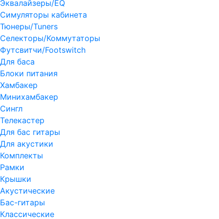
Эквалайзеры/EQ
Симуляторы кабинета
Тюнеры/Tuners
Селекторы/Коммутаторы
Футсвитчи/Footswitch
Для баса
Блоки питания
Хамбакер
Минихамбакер
Сингл
Телекастер
Для бас гитары
Для акустики
Комплекты
Рамки
Крышки
Акустические
Бас-гитары
Классические