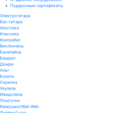
Подарочные сертификаты
Электрогитара
Бас-гитара
Акустика
Классика
Контрабас
Виолончель
Балалайка
Банджо
Домра
Альт
Бузука
Скрипка
Укулеле
Мандолина
Поштучно
Квакушки/Wah-Wah
Луперы/Loop