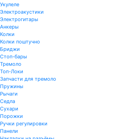
Укулеле
Электроакустики
Электрогитары
Анкеры
Колки
Колки поштучно
Бриджи
Стоп-бары
Тремоло
Топ-Локи
Запчасти для тремоло
Пружины
Рычаги
Седла
Сухари
Порожки
Ручки регулировки
Панели
Накладки на разъёмы