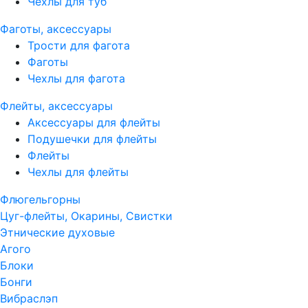
Чехлы для туб
Фаготы, аксессуары
Трости для фагота
Фаготы
Чехлы для фагота
Флейты, аксессуары
Аксессуары для флейты
Подушечки для флейты
Флейты
Чехлы для флейты
Флюгельгорны
Цуг-флейты, Окарины, Свистки
Этнические духовые
Агого
Блоки
Бонги
Вибраслэп