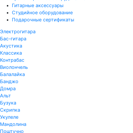
Гитарные аксессуары
Студийное оборудование
Подарочные сертификаты
Электрогитара
Бас-гитара
Акустика
Классика
Контрабас
Виолончель
Балалайка
Банджо
Домра
Альт
Бузука
Скрипка
Укулеле
Мандолина
Поштучно