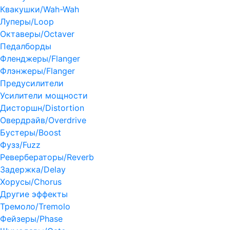
Квакушки/Wah-Wah
Луперы/Loop
Октаверы/Octaver
Педалборды
Фленджеры/Flanger
Флэнжеры/Flanger
Предусилители
Усилители мощности
Дисторшн/Distortion
Овердрайв/Overdrive
Бустеры/Boost
Фузз/Fuzz
Ревербераторы/Reverb
Задержка/Delay
Хорусы/Chorus
Другие эффекты
Тремоло/Tremolo
Фейзеры/Phase