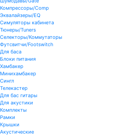
Шумодавы/Gate
Компрессоры/Comp
Эквалайзеры/EQ
Симуляторы кабинета
Тюнеры/Tuners
Селекторы/Коммутаторы
Футсвитчи/Footswitch
Для баса
Блоки питания
Хамбакер
Минихамбакер
Сингл
Телекастер
Для бас гитары
Для акустики
Комплекты
Рамки
Крышки
Акустические