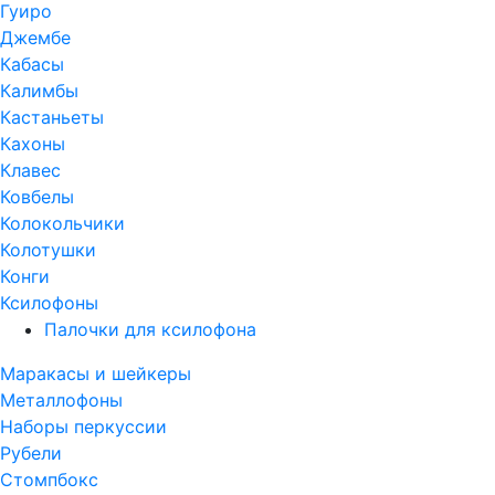
Гуиро
Джембе
Кабасы
Калимбы
Кастаньеты
Кахоны
Клавес
Ковбелы
Колокольчики
Колотушки
Конги
Ксилофоны
Палочки для ксилофона
Маракасы и шейкеры
Металлофоны
Наборы перкуссии
Рубели
Стомпбокс