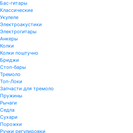
Бас-гитары
Классические
Укулеле
Электроакустики
Электрогитары
Анкеры
Колки
Колки поштучно
Бриджи
Стоп-бары
Тремоло
Топ-Локи
Запчасти для тремоло
Пружины
Рычаги
Седла
Сухари
Порожки
Ручки регулировки