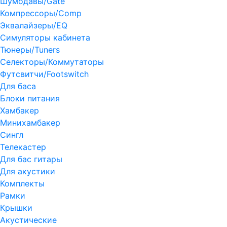
Шумодавы/Gate
Компрессоры/Comp
Эквалайзеры/EQ
Симуляторы кабинета
Тюнеры/Tuners
Селекторы/Коммутаторы
Футсвитчи/Footswitch
Для баса
Блоки питания
Хамбакер
Минихамбакер
Сингл
Телекастер
Для бас гитары
Для акустики
Комплекты
Рамки
Крышки
Акустические