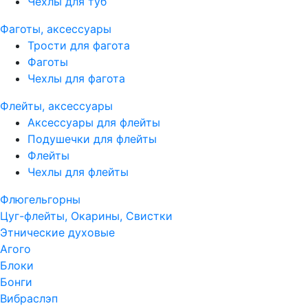
Чехлы для туб
Фаготы, аксессуары
Трости для фагота
Фаготы
Чехлы для фагота
Флейты, аксессуары
Аксессуары для флейты
Подушечки для флейты
Флейты
Чехлы для флейты
Флюгельгорны
Цуг-флейты, Окарины, Свистки
Этнические духовые
Агого
Блоки
Бонги
Вибраслэп