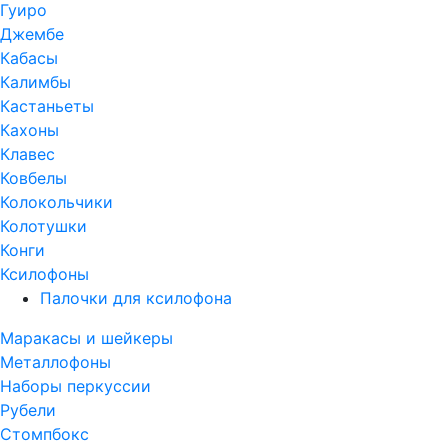
Гуиро
Джембе
Кабасы
Калимбы
Кастаньеты
Кахоны
Клавес
Ковбелы
Колокольчики
Колотушки
Конги
Ксилофоны
Палочки для ксилофона
Маракасы и шейкеры
Металлофоны
Наборы перкуссии
Рубели
Стомпбокс