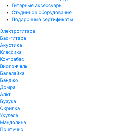
Гитарные аксессуары
Студийное оборудование
Подарочные сертификаты
Электрогитара
Бас-гитара
Акустика
Классика
Контрабас
Виолончель
Балалайка
Банджо
Домра
Альт
Бузука
Скрипка
Укулеле
Мандолина
Поштучно