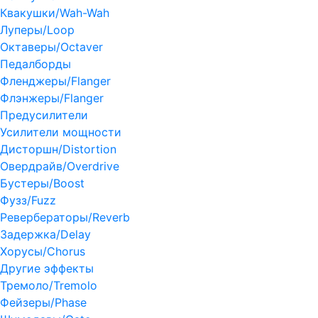
Квакушки/Wah-Wah
Луперы/Loop
Октаверы/Octaver
Педалборды
Фленджеры/Flanger
Флэнжеры/Flanger
Предусилители
Усилители мощности
Дисторшн/Distortion
Овердрайв/Overdrive
Бустеры/Boost
Фузз/Fuzz
Ревербераторы/Reverb
Задержка/Delay
Хорусы/Chorus
Другие эффекты
Тремоло/Tremolo
Фейзеры/Phase