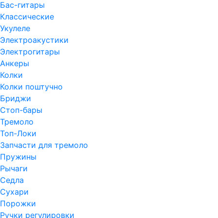
Бас-гитары
Классические
Укулеле
Электроакустики
Электрогитары
Анкеры
Колки
Колки поштучно
Бриджи
Стоп-бары
Тремоло
Топ-Локи
Запчасти для тремоло
Пружины
Рычаги
Седла
Сухари
Порожки
Ручки регулировки