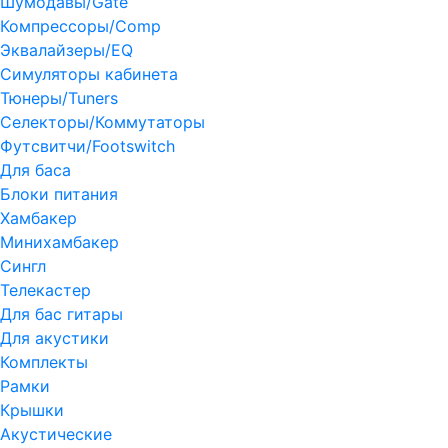
Шумодавы/Gate
Компрессоры/Comp
Эквалайзеры/EQ
Симуляторы кабинета
Тюнеры/Tuners
Селекторы/Коммутаторы
Футсвитчи/Footswitch
Для баса
Блоки питания
Хамбакер
Минихамбакер
Сингл
Телекастер
Для бас гитары
Для акустики
Комплекты
Рамки
Крышки
Акустические