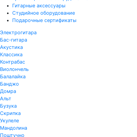
Гитарные аксессуары
Студийное оборудование
Подарочные сертификаты
Электрогитара
Бас-гитара
Акустика
Классика
Контрабас
Виолончель
Балалайка
Банджо
Домра
Альт
Бузука
Скрипка
Укулеле
Мандолина
Поштучно