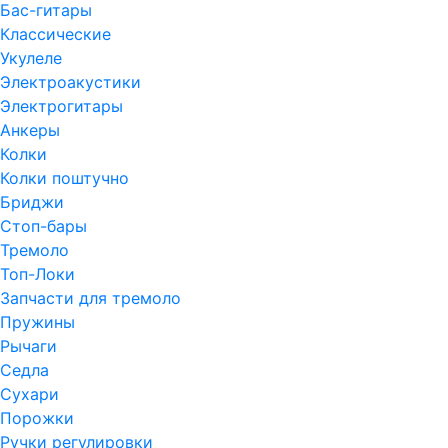
Бас-гитары
Классические
Укулеле
Электроакустики
Электрогитары
Анкеры
Колки
Колки поштучно
Бриджи
Стоп-бары
Тремоло
Топ-Локи
Запчасти для тремоло
Пружины
Рычаги
Седла
Сухари
Порожки
Ручки регулировки