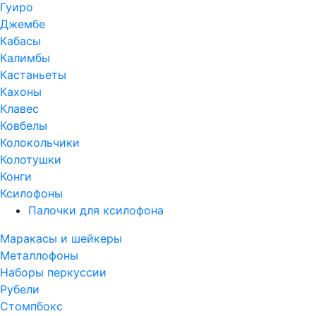
Гуиро
Джембе
Кабасы
Калимбы
Кастаньеты
Кахоны
Клавес
Ковбелы
Колокольчики
Колотушки
Конги
Ксилофоны
Палочки для ксилофона
Маракасы и шейкеры
Металлофоны
Наборы перкуссии
Рубели
Стомпбокс