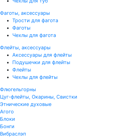
Чехлы для туб
Фаготы, аксессуары
Трости для фагота
Фаготы
Чехлы для фагота
Флейты, аксессуары
Аксессуары для флейты
Подушечки для флейты
Флейты
Чехлы для флейты
Флюгельгорны
Цуг-флейты, Окарины, Свистки
Этнические духовые
Агого
Блоки
Бонги
Вибраслэп