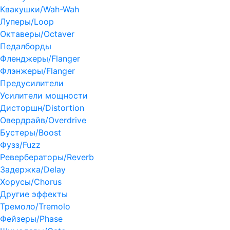
Квакушки/Wah-Wah
Луперы/Loop
Октаверы/Octaver
Педалборды
Фленджеры/Flanger
Флэнжеры/Flanger
Предусилители
Усилители мощности
Дисторшн/Distortion
Овердрайв/Overdrive
Бустеры/Boost
Фузз/Fuzz
Ревербераторы/Reverb
Задержка/Delay
Хорусы/Chorus
Другие эффекты
Тремоло/Tremolo
Фейзеры/Phase