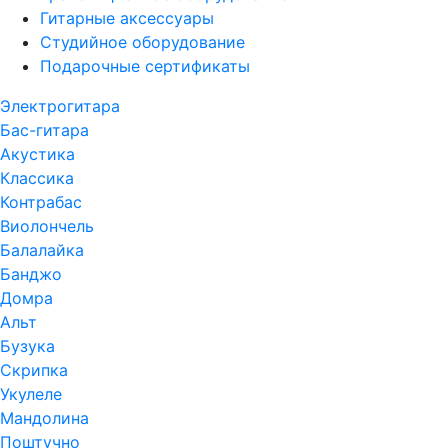
Гитарные аксессуары
Студийное оборудование
Подарочные сертификаты
Электрогитара
Бас-гитара
Акустика
Классика
Контрабас
Виолончель
Балалайка
Банджо
Домра
Альт
Бузука
Скрипка
Укулеле
Мандолина
Поштучно