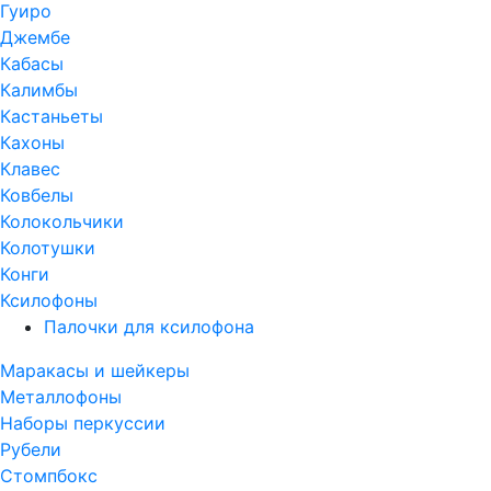
Гуиро
Джембе
Кабасы
Калимбы
Кастаньеты
Кахоны
Клавес
Ковбелы
Колокольчики
Колотушки
Конги
Ксилофоны
Палочки для ксилофона
Маракасы и шейкеры
Металлофоны
Наборы перкуссии
Рубели
Стомпбокс