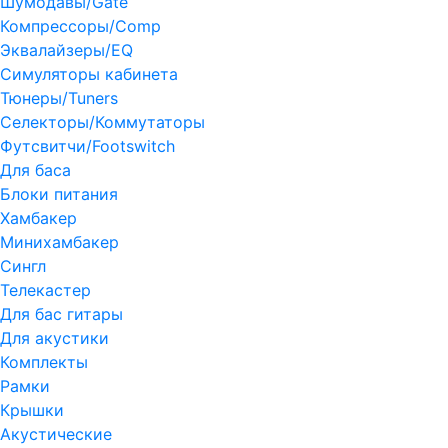
Шумодавы/Gate
Компрессоры/Comp
Эквалайзеры/EQ
Симуляторы кабинета
Тюнеры/Tuners
Селекторы/Коммутаторы
Футсвитчи/Footswitch
Для баса
Блоки питания
Хамбакер
Минихамбакер
Сингл
Телекастер
Для бас гитары
Для акустики
Комплекты
Рамки
Крышки
Акустические