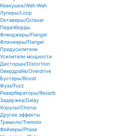
Квакушки/Wah-Wah
Луперы/Loop
Октаверы/Octaver
Педалборды
Фленджеры/Flanger
Флэнжеры/Flanger
Предусилители
Усилители мощности
Дисторшн/Distortion
Овердрайв/Overdrive
Бустеры/Boost
Фузз/Fuzz
Ревербераторы/Reverb
Задержка/Delay
Хорусы/Chorus
Другие эффекты
Тремоло/Tremolo
Фейзеры/Phase