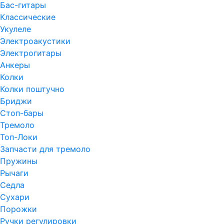
Бас-гитары
Классические
Укулеле
Электроакустики
Электрогитары
Анкеры
Колки
Колки поштучно
Бриджи
Стоп-бары
Тремоло
Топ-Локи
Запчасти для тремоло
Пружины
Рычаги
Седла
Сухари
Порожки
Ручки регулировки