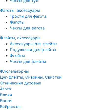
Чехлы для туб
Фаготы, аксессуары
Трости для фагота
Фаготы
Чехлы для фагота
Флейты, аксессуары
Аксессуары для флейты
Подушечки для флейты
Флейты
Чехлы для флейты
Флюгельгорны
Цуг-флейты, Окарины, Свистки
Этнические духовые
Агого
Блоки
Бонги
Вибраслэп