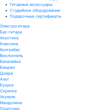
Гитарные аксессуары
Студийное оборудование
Подарочные сертификаты
Электрогитара
Бас-гитара
Акустика
Классика
Контрабас
Виолончель
Балалайка
Банджо
Домра
Альт
Бузука
Скрипка
Укулеле
Мандолина
Поштучно