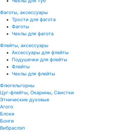
Чехлы для туб
Фаготы, аксессуары
Трости для фагота
Фаготы
Чехлы для фагота
Флейты, аксессуары
Аксессуары для флейты
Подушечки для флейты
Флейты
Чехлы для флейты
Флюгельгорны
Цуг-флейты, Окарины, Свистки
Этнические духовые
Агого
Блоки
Бонги
Вибраслэп