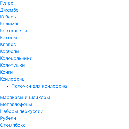
Гуиро
Джембе
Кабасы
Калимбы
Кастаньеты
Кахоны
Клавес
Ковбелы
Колокольчики
Колотушки
Конги
Ксилофоны
Палочки для ксилофона
Маракасы и шейкеры
Металлофоны
Наборы перкуссии
Рубели
Стомпбокс