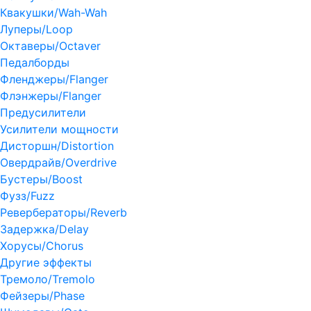
Квакушки/Wah-Wah
Луперы/Loop
Октаверы/Octaver
Педалборды
Фленджеры/Flanger
Флэнжеры/Flanger
Предусилители
Усилители мощности
Дисторшн/Distortion
Овердрайв/Overdrive
Бустеры/Boost
Фузз/Fuzz
Ревербераторы/Reverb
Задержка/Delay
Хорусы/Chorus
Другие эффекты
Тремоло/Tremolo
Фейзеры/Phase