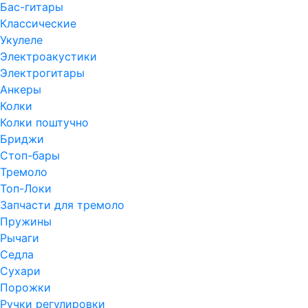
Бас-гитары
Классические
Укулеле
Электроакустики
Электрогитары
Анкеры
Колки
Колки поштучно
Бриджи
Стоп-бары
Тремоло
Топ-Локи
Запчасти для тремоло
Пружины
Рычаги
Седла
Сухари
Порожки
Ручки регулировки