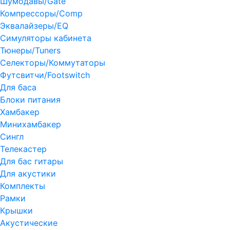
Шумодавы/Gate
Компрессоры/Comp
Эквалайзеры/EQ
Симуляторы кабинета
Тюнеры/Tuners
Селекторы/Коммутаторы
Футсвитчи/Footswitch
Для баса
Блоки питания
Хамбакер
Минихамбакер
Сингл
Телекастер
Для бас гитары
Для акустики
Комплекты
Рамки
Крышки
Акустические