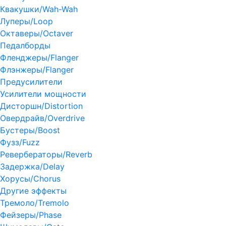
Квакушки/Wah-Wah
Луперы/Loop
Октаверы/Octaver
Педалборды
Фленджеры/Flanger
Флэнжеры/Flanger
Предусилители
Усилители мощности
Дисторшн/Distortion
Овердрайв/Overdrive
Бустеры/Boost
Фузз/Fuzz
Ревербераторы/Reverb
Задержка/Delay
Хорусы/Chorus
Другие эффекты
Тремоло/Tremolo
Фейзеры/Phase