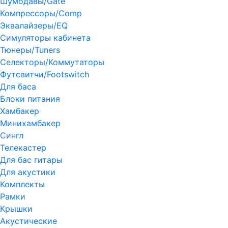
Шумодавы/Gate
Компрессоры/Comp
Эквалайзеры/EQ
Симуляторы кабинета
Тюнеры/Tuners
Селекторы/Коммутаторы
Футсвитчи/Footswitch
Для баса
Блоки питания
Хамбакер
Минихамбакер
Сингл
Телекастер
Для бас гитары
Для акустики
Комплекты
Рамки
Крышки
Акустические