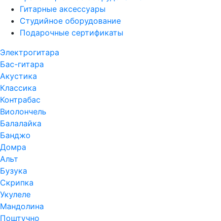
Гитарные аксессуары
Студийное оборудование
Подарочные сертификаты
Электрогитара
Бас-гитара
Акустика
Классика
Контрабас
Виолончель
Балалайка
Банджо
Домра
Альт
Бузука
Скрипка
Укулеле
Мандолина
Поштучно