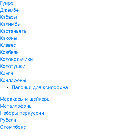
Гуиро
Джембе
Кабасы
Калимбы
Кастаньеты
Кахоны
Клавес
Ковбелы
Колокольчики
Колотушки
Конги
Ксилофоны
Палочки для ксилофона
Маракасы и шейкеры
Металлофоны
Наборы перкуссии
Рубели
Стомпбокс