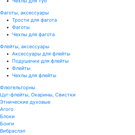
Чехлы для туб
Фаготы, аксессуары
Трости для фагота
Фаготы
Чехлы для фагота
Флейты, аксессуары
Аксессуары для флейты
Подушечки для флейты
Флейты
Чехлы для флейты
Флюгельгорны
Цуг-флейты, Окарины, Свистки
Этнические духовые
Агого
Блоки
Бонги
Вибраслэп