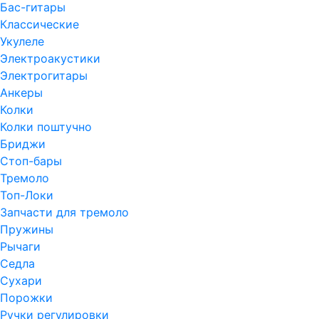
Бас-гитары
Классические
Укулеле
Электроакустики
Электрогитары
Анкеры
Колки
Колки поштучно
Бриджи
Стоп-бары
Тремоло
Топ-Локи
Запчасти для тремоло
Пружины
Рычаги
Седла
Сухари
Порожки
Ручки регулировки