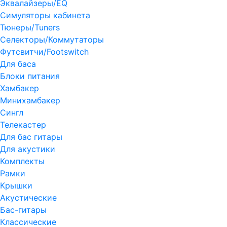
Эквалайзеры/EQ
Симуляторы кабинета
Тюнеры/Tuners
Селекторы/Коммутаторы
Футсвитчи/Footswitch
Для баса
Блоки питания
Хамбакер
Минихамбакер
Сингл
Телекастер
Для бас гитары
Для акустики
Комплекты
Рамки
Крышки
Акустические
Бас-гитары
Классические