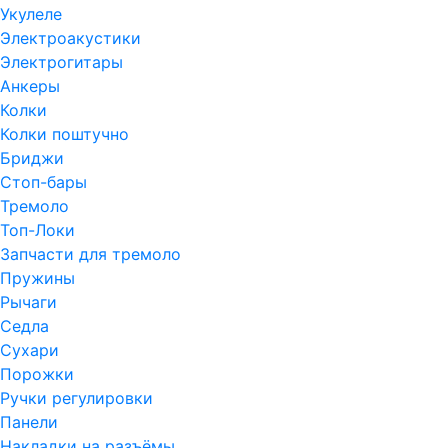
Укулеле
Электроакустики
Электрогитары
Анкеры
Колки
Колки поштучно
Бриджи
Стоп-бары
Тремоло
Топ-Локи
Запчасти для тремоло
Пружины
Рычаги
Седла
Сухари
Порожки
Ручки регулировки
Панели
Накладки на разъёмы