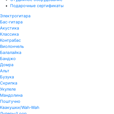
Подарочные сертификаты
Электрогитара
Бас-гитара
Акустика
Классика
Контрабас
Виолончель
Балалайка
Банджо
Домра
Альт
Бузука
Скрипка
Укулеле
Мандолина
Поштучно
Квакушки/Wah-Wah
Луперы/Loop