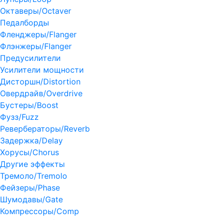
Октаверы/Octaver
Педалборды
Фленджеры/Flanger
Флэнжеры/Flanger
Предусилители
Усилители мощности
Дисторшн/Distortion
Овердрайв/Overdrive
Бустеры/Boost
Фузз/Fuzz
Ревербераторы/Reverb
Задержка/Delay
Хорусы/Chorus
Другие эффекты
Тремоло/Tremolo
Фейзеры/Phase
Шумодавы/Gate
Компрессоры/Comp