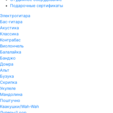
Подарочные сертификаты
Электрогитара
Бас-гитара
Акустика
Классика
Контрабас
Виолончель
Балалайка
Банджо
Домра
Альт
Бузука
Скрипка
Укулеле
Мандолина
Поштучно
Квакушки/Wah-Wah
Луперы/Loop