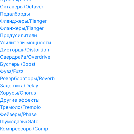
Октаверы/Octaver
Педалборды
Фленджеры/Flanger
Флэнжеры/Flanger
Предусилители
Усилители мощности
Дисторшн/Distortion
Овердрайв/Overdrive
Бустеры/Boost
Фузз/Fuzz
Ревербераторы/Reverb
Задержка/Delay
Хорусы/Chorus
Другие эффекты
Тремоло/Tremolo
Фейзеры/Phase
Шумодавы/Gate
Компрессоры/Comp