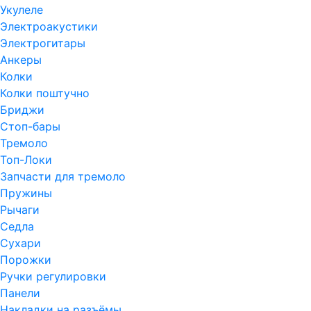
Укулеле
Электроакустики
Электрогитары
Анкеры
Колки
Колки поштучно
Бриджи
Стоп-бары
Тремоло
Топ-Локи
Запчасти для тремоло
Пружины
Рычаги
Седла
Сухари
Порожки
Ручки регулировки
Панели
Накладки на разъёмы