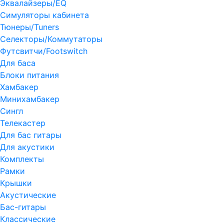
Эквалайзеры/EQ
Симуляторы кабинета
Тюнеры/Tuners
Селекторы/Коммутаторы
Футсвитчи/Footswitch
Для баса
Блоки питания
Хамбакер
Минихамбакер
Сингл
Телекастер
Для бас гитары
Для акустики
Комплекты
Рамки
Крышки
Акустические
Бас-гитары
Классические