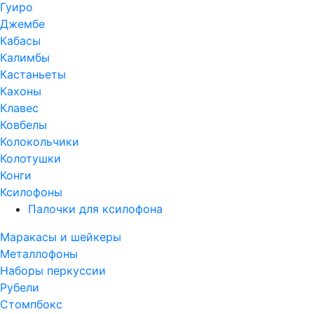
Гуиро
Джембе
Кабасы
Калимбы
Кастаньеты
Кахоны
Клавес
Ковбелы
Колокольчики
Колотушки
Конги
Ксилофоны
Палочки для ксилофона
Маракасы и шейкеры
Металлофоны
Наборы перкуссии
Рубели
Стомпбокс