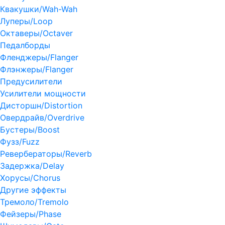
Квакушки/Wah-Wah
Луперы/Loop
Октаверы/Octaver
Педалборды
Фленджеры/Flanger
Флэнжеры/Flanger
Предусилители
Усилители мощности
Дисторшн/Distortion
Овердрайв/Overdrive
Бустеры/Boost
Фузз/Fuzz
Ревербераторы/Reverb
Задержка/Delay
Хорусы/Chorus
Другие эффекты
Тремоло/Tremolo
Фейзеры/Phase