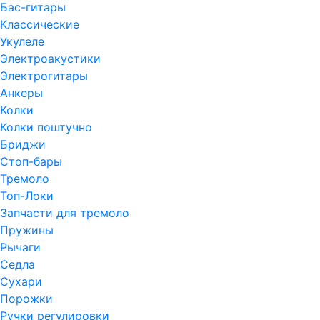
Бас-гитары
Классические
Укулеле
Электроакустики
Электрогитары
Анкеры
Колки
Колки поштучно
Бриджи
Стоп-бары
Тремоло
Топ-Локи
Запчасти для тремоло
Пружины
Рычаги
Седла
Сухари
Порожки
Ручки регулировки