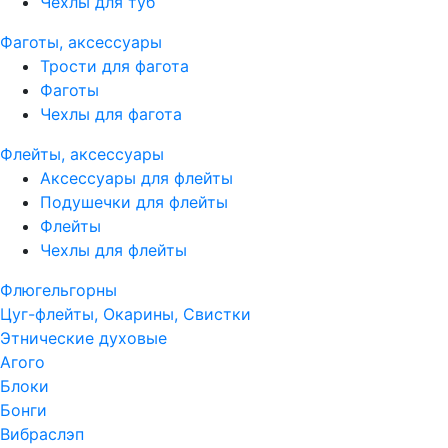
Чехлы для туб
Фаготы, аксессуары
Трости для фагота
Фаготы
Чехлы для фагота
Флейты, аксессуары
Аксессуары для флейты
Подушечки для флейты
Флейты
Чехлы для флейты
Флюгельгорны
Цуг-флейты, Окарины, Свистки
Этнические духовые
Агого
Блоки
Бонги
Вибраслэп