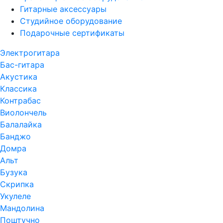
Гитарные аксессуары
Студийное оборудование
Подарочные сертификаты
Электрогитара
Бас-гитара
Акустика
Классика
Контрабас
Виолончель
Балалайка
Банджо
Домра
Альт
Бузука
Скрипка
Укулеле
Мандолина
Поштучно