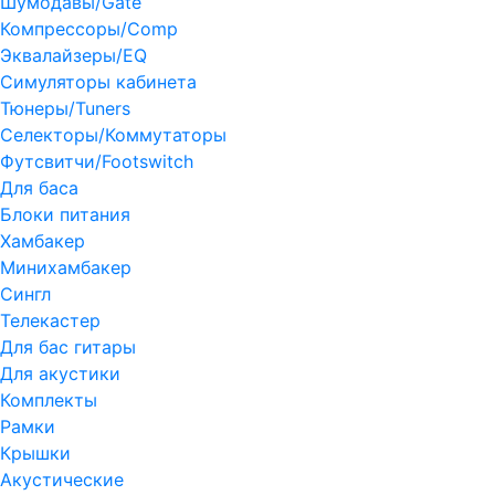
Шумодавы/Gate
Компрессоры/Comp
Эквалайзеры/EQ
Симуляторы кабинета
Тюнеры/Tuners
Селекторы/Коммутаторы
Футсвитчи/Footswitch
Для баса
Блоки питания
Хамбакер
Минихамбакер
Сингл
Телекастер
Для бас гитары
Для акустики
Комплекты
Рамки
Крышки
Акустические