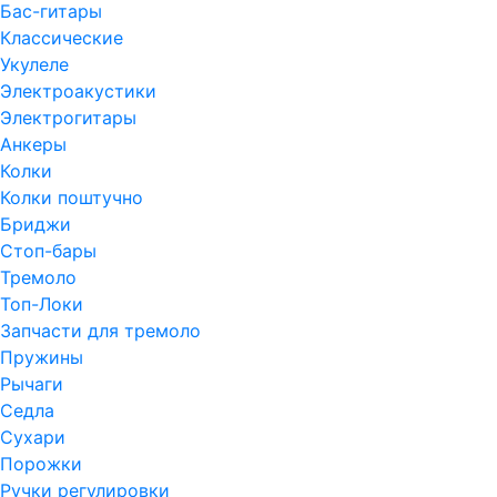
Бас-гитары
Классические
Укулеле
Электроакустики
Электрогитары
Анкеры
Колки
Колки поштучно
Бриджи
Стоп-бары
Тремоло
Топ-Локи
Запчасти для тремоло
Пружины
Рычаги
Седла
Сухари
Порожки
Ручки регулировки