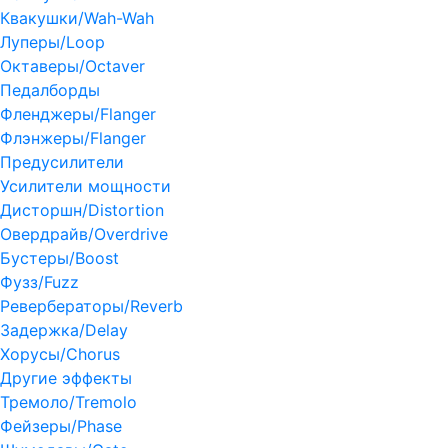
Квакушки/Wah-Wah
Луперы/Loop
Октаверы/Octaver
Педалборды
Фленджеры/Flanger
Флэнжеры/Flanger
Предусилители
Усилители мощности
Дисторшн/Distortion
Овердрайв/Overdrive
Бустеры/Boost
Фузз/Fuzz
Ревербераторы/Reverb
Задержка/Delay
Хорусы/Chorus
Другие эффекты
Тремоло/Tremolo
Фейзеры/Phase