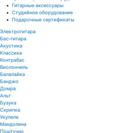
Гитарные аксессуары
Студийное оборудование
Подарочные сертификаты
Электрогитара
Бас-гитара
Акустика
Классика
Контрабас
Виолончель
Балалайка
Банджо
Домра
Альт
Бузука
Скрипка
Укулеле
Мандолина
Поштучно