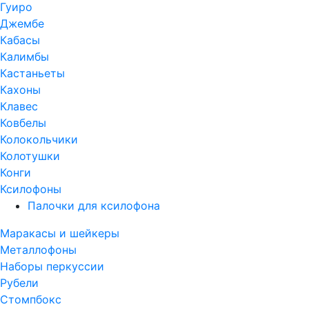
Гуиро
Джембе
Кабасы
Калимбы
Кастаньеты
Кахоны
Клавес
Ковбелы
Колокольчики
Колотушки
Конги
Ксилофоны
Палочки для ксилофона
Маракасы и шейкеры
Металлофоны
Наборы перкуссии
Рубели
Стомпбокс