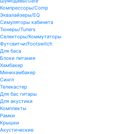
Шумодавы/Gate
Компрессоры/Comp
Эквалайзеры/EQ
Симуляторы кабинета
Тюнеры/Tuners
Селекторы/Коммутаторы
Футсвитчи/Footswitch
Для баса
Блоки питания
Хамбакер
Минихамбакер
Сингл
Телекастер
Для бас гитары
Для акустики
Комплекты
Рамки
Крышки
Акустические