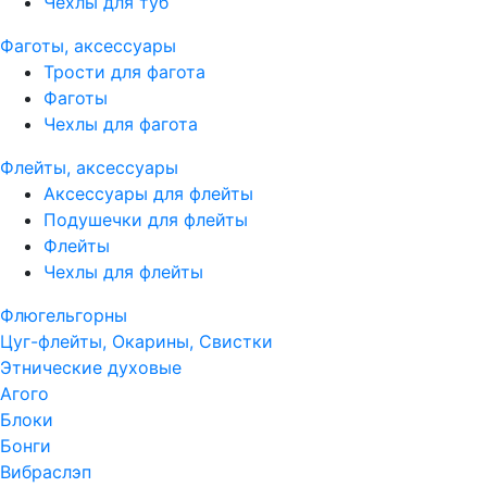
Чехлы для туб
Фаготы, аксессуары
Трости для фагота
Фаготы
Чехлы для фагота
Флейты, аксессуары
Аксессуары для флейты
Подушечки для флейты
Флейты
Чехлы для флейты
Флюгельгорны
Цуг-флейты, Окарины, Свистки
Этнические духовые
Агого
Блоки
Бонги
Вибраслэп