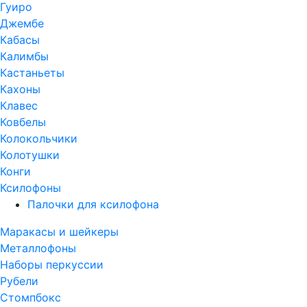
Гуиро
Джембе
Кабасы
Калимбы
Кастаньеты
Кахоны
Клавес
Ковбелы
Колокольчики
Колотушки
Конги
Ксилофоны
Палочки для ксилофона
Маракасы и шейкеры
Металлофоны
Наборы перкуссии
Рубели
Стомпбокс