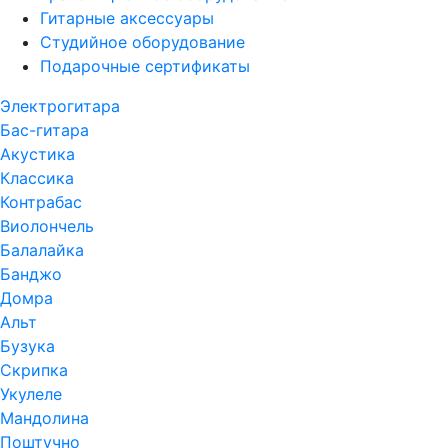
Гитарные аксессуары
Студийное оборудование
Подарочные сертификаты
Электрогитара
Бас-гитара
Акустика
Классика
Контрабас
Виолончель
Балалайка
Банджо
Домра
Альт
Бузука
Скрипка
Укулеле
Мандолина
Поштучно