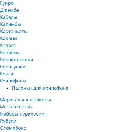
Гуиро
Джембе
Кабасы
Калимбы
Кастаньеты
Кахоны
Клавес
Ковбелы
Колокольчики
Колотушки
Конги
Ксилофоны
Палочки для ксилофона
Маракасы и шейкеры
Металлофоны
Наборы перкуссии
Рубели
Стомпбокс