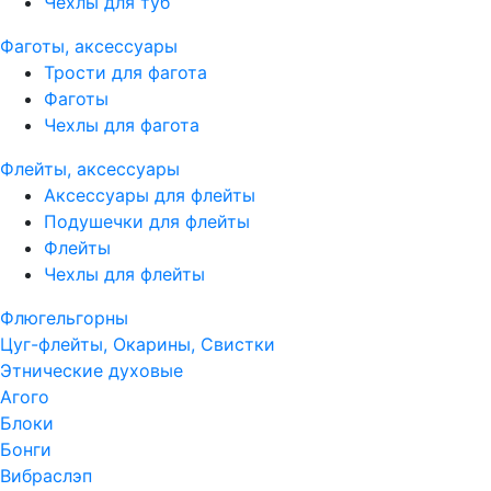
Чехлы для туб
Фаготы, аксессуары
Трости для фагота
Фаготы
Чехлы для фагота
Флейты, аксессуары
Аксессуары для флейты
Подушечки для флейты
Флейты
Чехлы для флейты
Флюгельгорны
Цуг-флейты, Окарины, Свистки
Этнические духовые
Агого
Блоки
Бонги
Вибраслэп