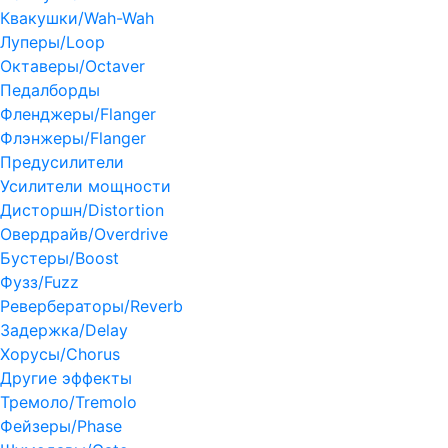
Квакушки/Wah-Wah
Луперы/Loop
Октаверы/Octaver
Педалборды
Фленджеры/Flanger
Флэнжеры/Flanger
Предусилители
Усилители мощности
Дисторшн/Distortion
Овердрайв/Overdrive
Бустеры/Boost
Фузз/Fuzz
Ревербераторы/Reverb
Задержка/Delay
Хорусы/Chorus
Другие эффекты
Тремоло/Tremolo
Фейзеры/Phase