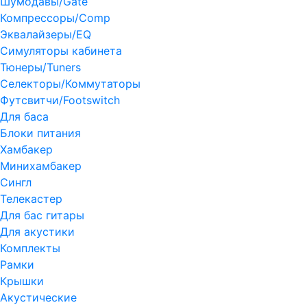
Шумодавы/Gate
Компрессоры/Comp
Эквалайзеры/EQ
Симуляторы кабинета
Тюнеры/Tuners
Селекторы/Коммутаторы
Футсвитчи/Footswitch
Для баса
Блоки питания
Хамбакер
Минихамбакер
Сингл
Телекастер
Для бас гитары
Для акустики
Комплекты
Рамки
Крышки
Акустические