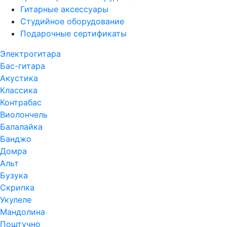
Гитарные аксессуары
Студийное оборудование
Подарочные сертификаты
Электрогитара
Бас-гитара
Акустика
Классика
Контрабас
Виолончель
Балалайка
Банджо
Домра
Альт
Бузука
Скрипка
Укулеле
Мандолина
Поштучно