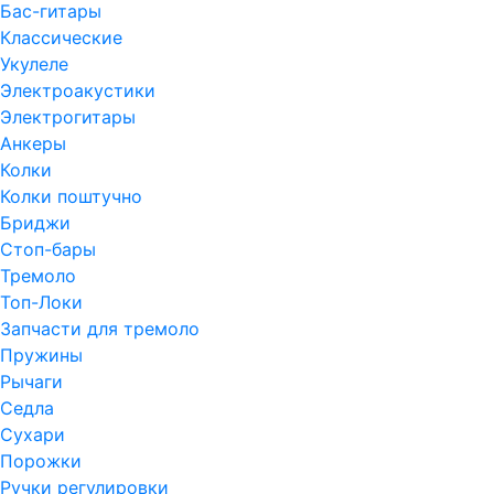
Бас-гитары
Классические
Укулеле
Электроакустики
Электрогитары
Анкеры
Колки
Колки поштучно
Бриджи
Стоп-бары
Тремоло
Топ-Локи
Запчасти для тремоло
Пружины
Рычаги
Седла
Сухари
Порожки
Ручки регулировки