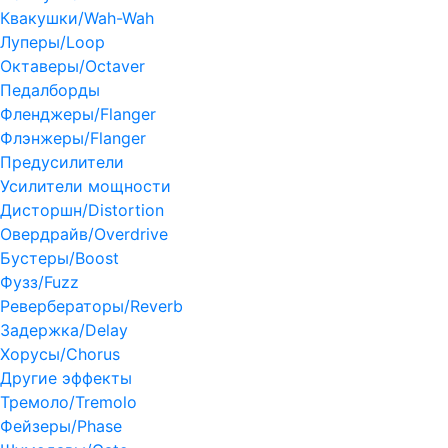
Квакушки/Wah-Wah
Луперы/Loop
Октаверы/Octaver
Педалборды
Фленджеры/Flanger
Флэнжеры/Flanger
Предусилители
Усилители мощности
Дисторшн/Distortion
Овердрайв/Overdrive
Бустеры/Boost
Фузз/Fuzz
Ревербераторы/Reverb
Задержка/Delay
Хорусы/Chorus
Другие эффекты
Тремоло/Tremolo
Фейзеры/Phase