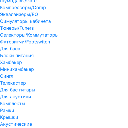
Шумодавы/Gate
Компрессоры/Comp
Эквалайзеры/EQ
Симуляторы кабинета
Тюнеры/Tuners
Селекторы/Коммутаторы
Футсвитчи/Footswitch
Для баса
Блоки питания
Хамбакер
Минихамбакер
Сингл
Телекастер
Для бас гитары
Для акустики
Комплекты
Рамки
Крышки
Акустические