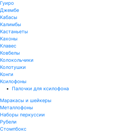
Гуиро
Джембе
Кабасы
Калимбы
Кастаньеты
Кахоны
Клавес
Ковбелы
Колокольчики
Колотушки
Конги
Ксилофоны
Палочки для ксилофона
Маракасы и шейкеры
Металлофоны
Наборы перкуссии
Рубели
Стомпбокс