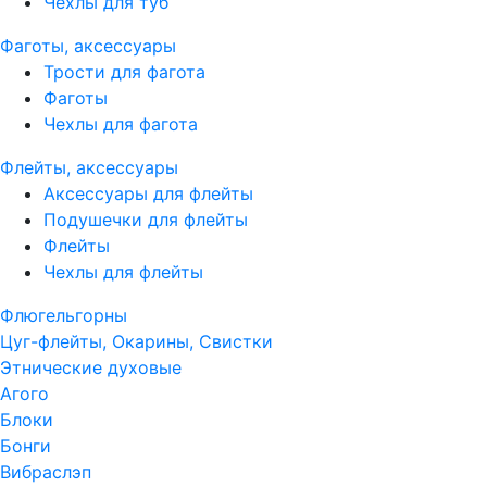
Чехлы для туб
Фаготы, аксессуары
Трости для фагота
Фаготы
Чехлы для фагота
Флейты, аксессуары
Аксессуары для флейты
Подушечки для флейты
Флейты
Чехлы для флейты
Флюгельгорны
Цуг-флейты, Окарины, Свистки
Этнические духовые
Агого
Блоки
Бонги
Вибраслэп