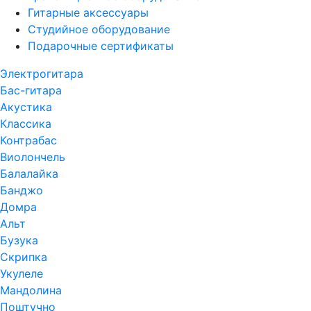
Гитарные аксессуары
Студийное оборудование
Подарочные сертификаты
Электрогитара
Бас-гитара
Акустика
Классика
Контрабас
Виолончель
Балалайка
Банджо
Домра
Альт
Бузука
Скрипка
Укулеле
Мандолина
Поштучно