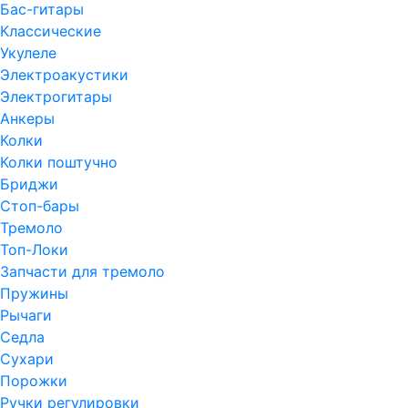
Бас-гитары
Классические
Укулеле
Электроакустики
Электрогитары
Анкеры
Колки
Колки поштучно
Бриджи
Стоп-бары
Тремоло
Топ-Локи
Запчасти для тремоло
Пружины
Рычаги
Седла
Сухари
Порожки
Ручки регулировки